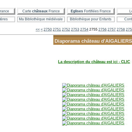
rance
Carte
châteaux
France
Eglises
Fortifiées France
L
tères
Ma Bibliothèque médiévale
Bibliothèque pour Enfants
Cont
2700
2710
2720
2730
2740
<<
<
2750
2751
2752
2753
2754
2755
2756
2757
2758
275
Diaporama château d'AIGALIER
La description du château est ici - CLIC