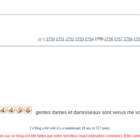
2700
2710
2720
2730
2740
<<
<
2750
2751
2752
2753
2754
2755
2756
2757
2758
275
gentes dames et damoiseaux sont venus me voir
Ce blog a été créé il y a maintenant 18 ans et
557 jours.
s sur ce blog ont été faites par votre serviteur (
sauf indication contraire
). Elles so