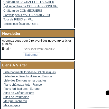
Château de LA CHAPELLE FAUCHER
Église fortifiée de COUSSAC-BONNEVAL
Château de COMMEQUIERS
Fort villageois d'ALIGNAN du VENT
Tour de RIEUX en VAL
Enclos ecclésial de AIGNE
Newsletter
Abonnez-vous pour être averti des nouveaux articles
publiés.
Email
Liens À Visiter
Liste bâtiments fortifiés NON classiques
Liste des églises fortifiées en Europe
Liste des Donjons remarquables
Plans châteaux forts - France
Plans fortifications - Europe
Sites de Châteaux forts
Sites de Patrimoine
Marque Tâcheron
Mes widgets