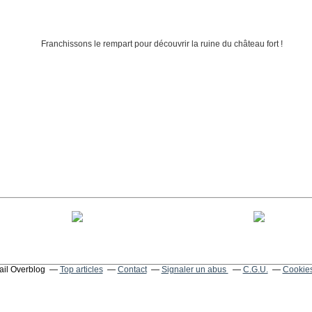
tail Overblog
Top articles
Contact
Signaler un abus
C.G.U.
Cookies