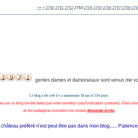
2700
2710
2720
2730
2740
<<
<
2750
2751
2752
2753
2754
2755
2756
2757
2758
275
gentes dames et damoiseaux sont venus me voir
Ce blog a été créé il y a maintenant 18 ans et
554 jours.
s sur ce blog ont été faites par votre serviteur (
sauf indication contraire
). Elles so
Je les partagerai volontiers sur simple
demande écrite
.
hâteau préféré n'est peut être pas dans mon blog...... Patience, il e