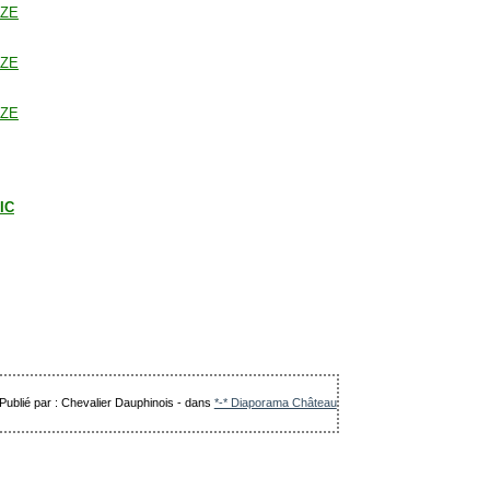
LIC
Publié par : Chevalier Dauphinois
-
dans
*-* Diaporama Château