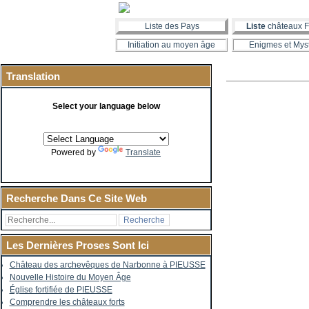
Liste des Pays
Liste
châteaux F
Initiation au moyen âge
Enigmes et Mys
Translation
Select your language below
Powered by
Translate
Recherche Dans Ce Site Web
Les Dernières Proses Sont Ici
Château des archevêques de Narbonne à PIEUSSE
Nouvelle Histoire du Moyen Âge
Église fortifiée de PIEUSSE
Comprendre les châteaux forts