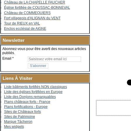
Château de LA CHAPELLE FAUCHER
Église fortifiée de COUSSAC-BONNEVAL
Château de COMMEQUIERS
Fort villageois d'ALIGNAN du VENT
Tour de RIEUX en VAL
Enclos ecclésial de AIGNE
Newsletter
Abonnez-vous pour être averti des nouveaux articles
publiés.
Email
Liens À Visiter
Liste bâtiments fortifiés NON classiques
Liste des églises fortifiées en Europe
Liste des Donjons remarquables
Plans châteaux forts - France
Plans fortifications - Europe
Sites de Châteaux forts
Sites de Patrimoine
Marque Tâcheron
Mes widgets