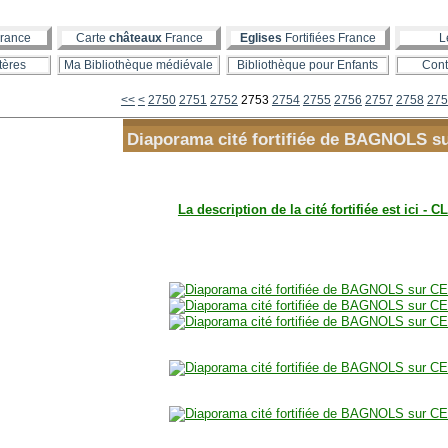
rance
Carte
châteaux
France
Eglises
Fortifiées France
L
tères
Ma Bibliothèque médiévale
Bibliothèque pour Enfants
Cont
2700
2710
2720
2730
2740
<<
<
2750
2751
2752
2753
2754
2755
2756
2757
2758
275
Diaporama cité fortifiée de BAGNOLS s
La description de la cité fortifiée est ici - C