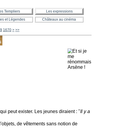
es Templiers
Les expressions
es et Légendes
Châteaux au cinéma
1680
1690
1700
1800
1900
2000
2100
2200
2300
2400
2500
2600
2700
2800
2900
3000
3100
3200
3300
3400
3500
3600
3700
3800
3900
4000
4100
4200
4300
4400
4500
4600
4700
4800
4900
5000
5100
5200
5300
5400
5500
5600
9
1670
>
>>
s
 qui peut exister. Les jeunes diraient : "
Il y a
'objets, de vêtements sans notion de