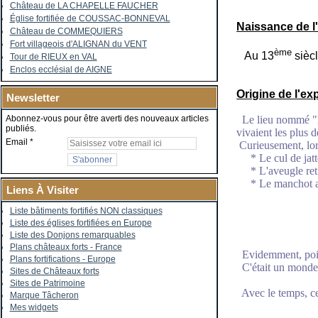
Château de LA CHAPELLE FAUCHER
Église fortifiée de COUSSAC-BONNEVAL
Naissance de l
Château de COMMEQUIERS
Fort villageois d'ALIGNAN du VENT
ème
Au 13
siècl
Tour de RIEUX en VAL
Enclos ecclésial de AIGNE
Origine de l'ex
Newsletter
Le lieu nommé "
Abonnez-vous pour être averti des nouveaux articles
publiés.
vivaient les plus 
Email
Curieusement, lor
* Le cul de jatte
* L'aveugle retr
* Le manchot avai
Liens À Visiter
Liste bâtiments fortifiés NON classiques
Liste des églises fortifiées en Europe
Liste des Donjons remarquables
Plans châteaux forts - France
Evidemment, point 
Plans fortifications - Europe
C'était un monde p
Sites de Châteaux forts
Sites de Patrimoine
Avec le temps, ce 
Marque Tâcheron
Mes widgets