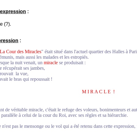
'expression
:
e (?).
pression
:
La Cour des Miracles
" était situé dans l'actuel quartier des Halles à Par
démunis, mais aussi les malades et les estropiés.
sque la nuit venait, un
miracle
se produisait :
 récupérait ses jambes,
ouvait la vue,
t le bras qui repoussait !
M I R A C L E !
de véritable miracle, c'était le refuge des voleurs, bonimenteurs et au
arallèle à celui de la cour du Roi, avec ses règles et sa hiérarchie.
n'est pas le mensonge ou le vol qui a été retenu dans cette expression, 