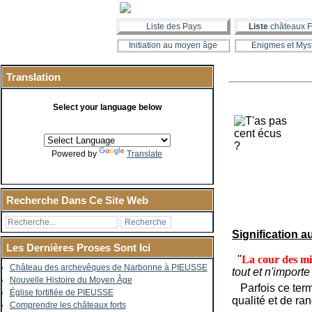
Liste des Pays
Liste
châteaux F
Initiation au moyen âge
Enigmes et Mys
Translation
Select your language below
Powered by
Translate
Recherche Dans Ce Site Web
Signification a
Les Dernières Proses Sont Ici
"
La cour des mi
Château des archevêques de Narbonne à PIEUSSE
tout et n'importe
Nouvelle Histoire du Moyen Âge
Parfois ce term
Église fortifiée de PIEUSSE
qualité et de ra
Comprendre les châteaux forts