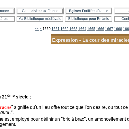
rance
Carte
châteaux
France
Eglises
Fortifiées France
L
tères
Ma Bibliothèque médiévale
Bibliothèque pour Enfants
Cont
1600
1610
1620
1630
1640
1650
<<
<
1660
1661
1662
1663
1664
1665
1666
1667
1668
166
Expression - La cour des miracle
ème
u 21
siècle
:
racles
" signifie qu'un lieu offre tout ce que l'on désire, ou tout ce
 quoi !
".
e est employé pour définir un "bric à brac", un amoncellement d
ngement.