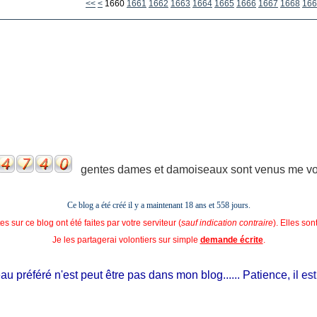
1600
1610
1620
1630
1640
1650
<<
<
1660
1661
1662
1663
1664
1665
1666
1667
1668
166
gentes dames et damoiseaux sont venus me voir
Ce blog a été créé il y a maintenant 18 ans et
558 jours.
s sur ce blog ont été faites par votre serviteur (
sauf indication contraire
). Elles so
Je les partagerai volontiers sur simple
demande écrite
.
préféré n'est peut être pas dans mon blog...... Patience, il est si 