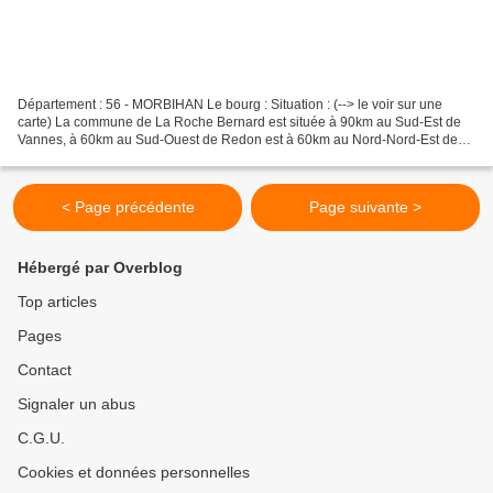
Département : 56 - MORBIHAN Le bourg : Situation : (--> le voir sur une
carte) La commune de La Roche Bernard est située à 90km au Sud-Est de
Vannes, à 60km au Sud-Ouest de Redon est à 60km au Nord-Nord-Est de
Guérande. Coordonnées du site : 47° 31' 06"...
< Page précédente
Page suivante >
Hébergé par Overblog
Top articles
Pages
Contact
Signaler un abus
C.G.U.
Cookies et données personnelles