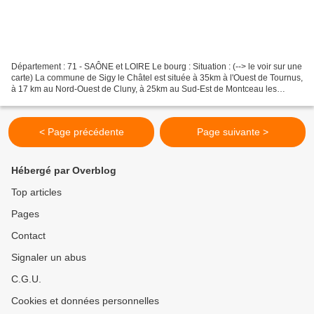
Département : 71 - SAÔNE et LOIRE Le bourg : Situation : (--> le voir sur une
carte) La commune de Sigy le Châtel est située à 35km à l'Ouest de Tournus,
à 17 km au Nord-Ouest de Cluny, à 25km au Sud-Est de Montceau les
Mines. Coordonnées : 46° 33′ 22″...
< Page précédente
Page suivante >
Hébergé par Overblog
Top articles
Pages
Contact
Signaler un abus
C.G.U.
Cookies et données personnelles