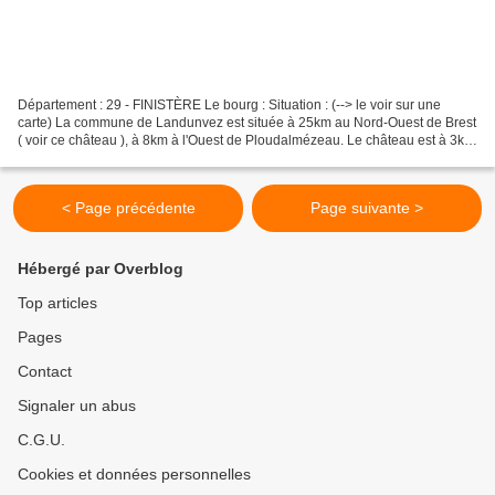
Département : 29 - FINISTÈRE Le bourg : Situation : (--> le voir sur une
carte) La commune de Landunvez est située à 25km au Nord-Ouest de Brest
( voir ce château ), à 8km à l'Ouest de Ploudalmézeau. Le château est à 3km
au Nord-Nord-Est de Landunvez....
< Page précédente
Page suivante >
Hébergé par Overblog
Top articles
Pages
Contact
Signaler un abus
C.G.U.
Cookies et données personnelles