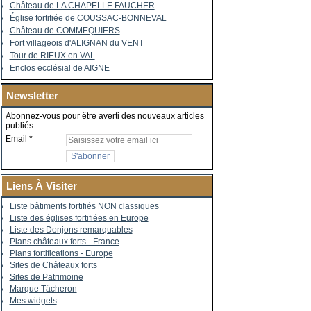
Château de LA CHAPELLE FAUCHER
Église fortifiée de COUSSAC-BONNEVAL
Château de COMMEQUIERS
Fort villageois d'ALIGNAN du VENT
Tour de RIEUX en VAL
Enclos ecclésial de AIGNE
Newsletter
Abonnez-vous pour être averti des nouveaux articles
publiés.
Email
Liens À Visiter
Liste bâtiments fortifiés NON classiques
Liste des églises fortifiées en Europe
Liste des Donjons remarquables
Plans châteaux forts - France
Plans fortifications - Europe
Sites de Châteaux forts
Sites de Patrimoine
Marque Tâcheron
Mes widgets