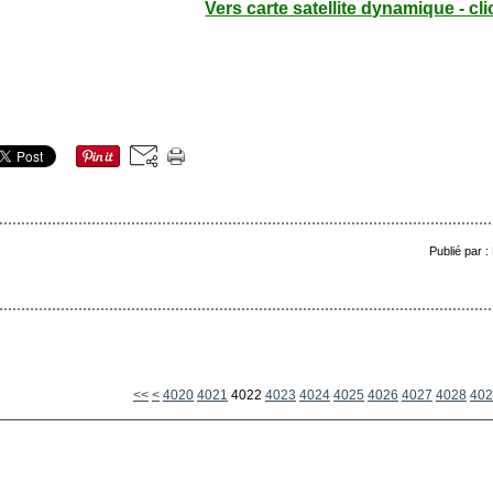
Vers carte satellite dynamique - cli
Publié par 
4000
4010
<<
<
4020
4021
4022
4023
4024
4025
4026
4027
4028
402