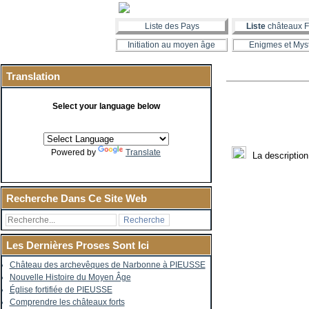
Liste des Pays
Liste
châteaux F
Initiation au moyen âge
Enigmes et Mys
Translation
Select your language below
Powered by
Translate
La descriptio
Recherche Dans Ce Site Web
Les Dernières Proses Sont Ici
Château des archevêques de Narbonne à PIEUSSE
Nouvelle Histoire du Moyen Âge
Église fortifiée de PIEUSSE
Comprendre les châteaux forts