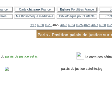
rance
Carte
châteaux
France
Eglises
Fortifiées France
L
tères
Ma Bibliothèque médiévale
Bibliothèque pour Enfants
Cont
4000
4010
<<
<
4020
4021
4022
4023
4024
4025
4026
4027
4028
402
Paris - Position palais de justice sur 
n du
palais de justice est ici
La carte des bâti