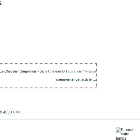
c
: Le Chevalier Dauphinois
-
dans
Château fort vu du ciel * France
commenter cet article
…
4040
4050
4060
4070
4080
4090
4100
4200
4300
4400
4500
4600
4700
4800
4900
5000
5100
5200
5300
5400
5500
5600
9
4030
>
>>