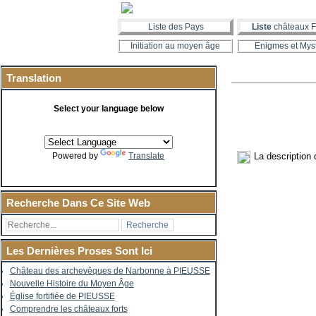
Liste des Pays
Liste
châteaux F
Initiation au moyen âge
Enigmes et Mys
Translation
Select your language below
La description 
Powered by
Translate
Recherche Dans Ce Site Web
Les Dernières Proses Sont Ici
Château des archevêques de Narbonne à PIEUSSE
Nouvelle Histoire du Moyen Âge
Église fortifiée de PIEUSSE
Comprendre les châteaux forts