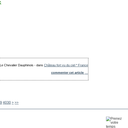
c
: Le Chevalier Dauphinois
-
dans
Château fort vu du ciel * France
commenter cet article
…
4040
4050
4060
4070
4080
4090
4100
4200
4300
4400
4500
4600
4700
4800
4900
5000
5100
5200
5300
5400
5500
5600
9
4030
>
>>