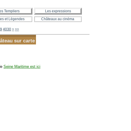
es Templiers
Les expressions
es et Légendes
Châteaux au cinéma
4040
4050
4060
4070
4080
4090
4100
4200
4300
4400
4500
4600
4700
4800
4900
5000
5100
5200
5300
5400
5500
5600
9
4030
>
>>
hâteau sur carte
de
Seine Maritime est ici