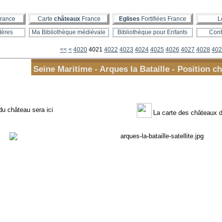
rance
Carte
châteaux
France
Eglises
Fortifiées France
L
tères
Ma Bibliothèque médiévale
Bibliothèque pour Enfants
Cont
4000
4010
<<
<
4020
4021
4022
4023
4024
4025
4026
4027
4028
402
Seine Maritime - Arques la Bataille - Position c
du château sera ici
La carte des châteaux 