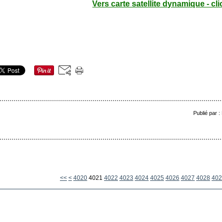
Vers carte satellite dynamique - cli
Publié par 
4000
4010
<<
<
4020
4021
4022
4023
4024
4025
4026
4027
4028
402