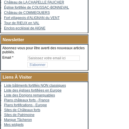
Château de LA CHAPELLE FAUCHER
Église fortifiée de COUSSAC-BONNEVAL
Château de COMMEQUIERS
Fort villageois d'ALIGNAN du VENT
Tour de RIEUX en VAL
Enclos ecclésial de AIGNE
Newsletter
Abonnez-vous pour être averti des nouveaux articles
publiés.
Email
Liens À Visiter
Liste bâtiments fortifiés NON classiques
Liste des églises fortifiées en Europe
Liste des Donjons remarquables
Plans châteaux forts - France
Plans fortifications - Europe
Sites de Châteaux forts
Sites de Patrimoine
Marque Tâcheron
Mes widgets