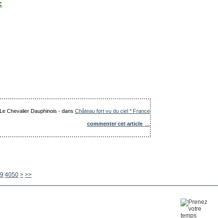
c
: Le Chevalier Dauphinois
-
dans
Château fort vu du ciel * France
commenter cet article
…
4060
4070
4080
4090
4100
4200
4300
4400
4500
4600
4700
4800
4900
5000
5100
5200
5300
5400
5500
5600
9
4050
>
>>