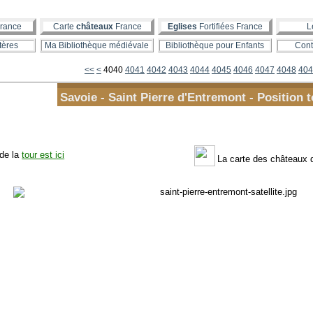
rance
Carte
châteaux
France
Eglises
Fortifiées France
L
tères
Ma Bibliothèque médiévale
Bibliothèque pour Enfants
Cont
4000
4010
4020
4030
<<
<
4040
4041
4042
4043
4044
4045
4046
4047
4048
404
Savoie - Saint Pierre d'Entremont - Position t
 de la
tour est ici
La carte des châteaux