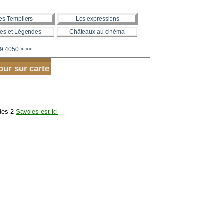
es Templiers
Les expressions
es et Légendes
Châteaux au cinéma
4060
4070
4080
4090
4100
4200
4300
4400
4500
4600
4700
4800
4900
5000
5100
5200
5300
5400
5500
5600
9
4050
>
>>
our sur carte
 des 2
Savoies est ici