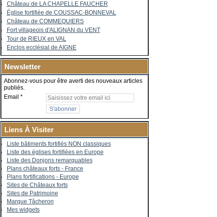
Château de LA CHAPELLE FAUCHER
Église fortifiée de COUSSAC-BONNEVAL
Château de COMMEQUIERS
Fort villageois d'ALIGNAN du VENT
Tour de RIEUX en VAL
Enclos ecclésial de AIGNE
Newsletter
Abonnez-vous pour être averti des nouveaux articles
publiés.
Email
Liens À Visiter
Liste bâtiments fortifiés NON classiques
Liste des églises fortifiées en Europe
Liste des Donjons remarquables
Plans châteaux forts - France
Plans fortifications - Europe
Sites de Châteaux forts
Sites de Patrimoine
Marque Tâcheron
Mes widgets