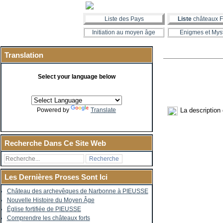
Liste des Pays
Liste
châteaux F
Initiation au moyen âge
Enigmes et Mys
Translation
Select your language below
La description
Powered by
Translate
Recherche Dans Ce Site Web
Les Dernières Proses Sont Ici
Château des archevêques de Narbonne à PIEUSSE
Nouvelle Histoire du Moyen Âge
Église fortifiée de PIEUSSE
Comprendre les châteaux forts