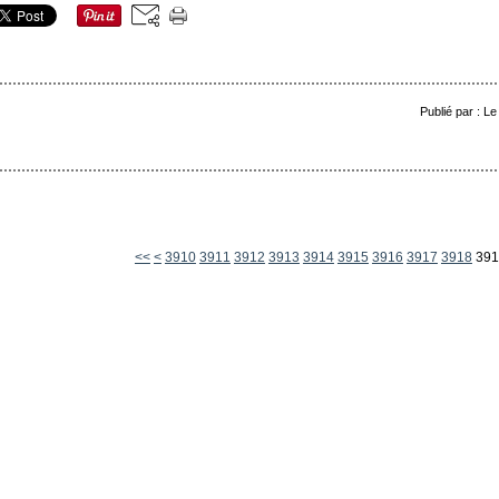
Publié par : L
3900
<<
<
3910
3911
3912
3913
3914
3915
3916
3917
3918
391