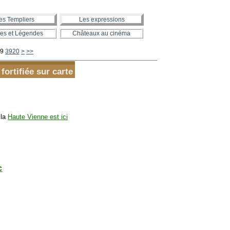
es Templiers
Les expressions
es et Légendes
Châteaux au cinéma
3930
3940
3950
3960
3970
3980
3990
4000
4100
4200
4300
4400
4500
4600
4700
4800
4900
5000
5100
5200
5300
5400
5500
5600
9
3920
>
>>
ortifiée sur carte
 la
Haute Vienne est ici
c