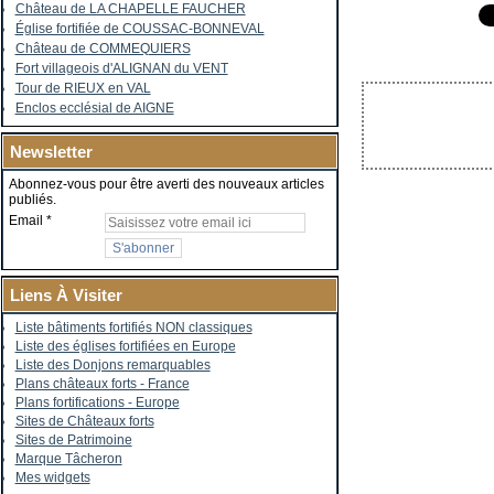
Château de LA CHAPELLE FAUCHER
Église fortifiée de COUSSAC-BONNEVAL
Château de COMMEQUIERS
Fort villageois d'ALIGNAN du VENT
Tour de RIEUX en VAL
Enclos ecclésial de AIGNE
Newsletter
Abonnez-vous pour être averti des nouveaux articles
publiés.
Email
Liens À Visiter
Liste bâtiments fortifiés NON classiques
Liste des églises fortifiées en Europe
Liste des Donjons remarquables
Plans châteaux forts - France
Plans fortifications - Europe
Sites de Châteaux forts
Sites de Patrimoine
Marque Tâcheron
Mes widgets