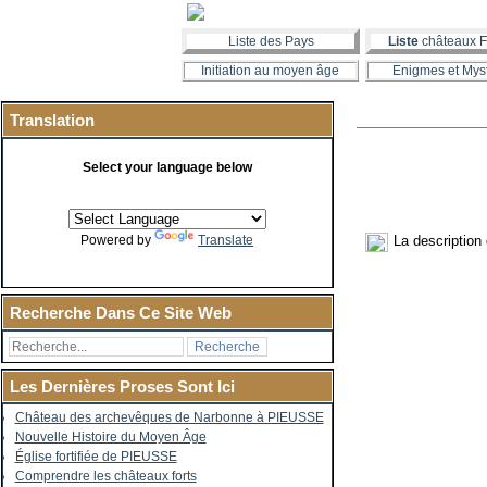
Liste des Pays
Liste
châteaux F
Initiation au moyen âge
Enigmes et Mys
Translation
Select your language below
La description
Powered by
Translate
Recherche Dans Ce Site Web
Les Dernières Proses Sont Ici
Château des archevêques de Narbonne à PIEUSSE
Nouvelle Histoire du Moyen Âge
Église fortifiée de PIEUSSE
Comprendre les châteaux forts