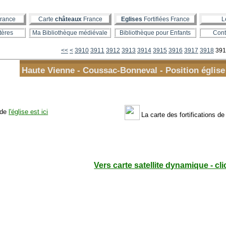
rance
Carte
châteaux
France
Eglises
Fortifiées France
L
tères
Ma Bibliothèque médiévale
Bibliothèque pour Enfants
Cont
3900
<<
<
3910
3911
3912
3913
3914
3915
3916
3917
3918
391
Haute Vienne - Coussac-Bonneval - Position église f
 de
l'église est ici
La carte des fortifications de
Vers carte satellite dynamique - cli