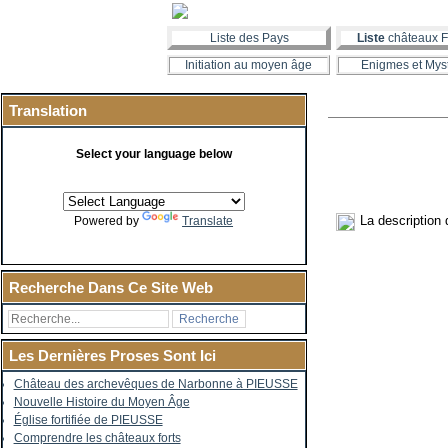
Liste des Pays
Liste
châteaux F
Initiation au moyen âge
Enigmes et Mys
Translation
Select your language below
La description 
Powered by
Translate
Recherche Dans Ce Site Web
Les Dernières Proses Sont Ici
Château des archevêques de Narbonne à PIEUSSE
Nouvelle Histoire du Moyen Âge
Église fortifiée de PIEUSSE
Comprendre les châteaux forts