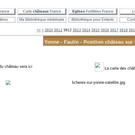
rance
Carte
châteaux
France
Eglises
Fortifiées France
L
tères
Ma Bibliothèque médiévale
Bibliothèque pour Enfants
Cont
3900
<<
<
3910
3911
3912
3913
3914
3915
3916
3917
3918
391
Yonne - Faulin - Position château sur 
du château sera ici
La carte des chât