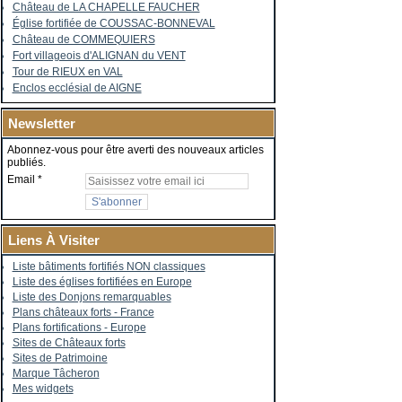
Château de LA CHAPELLE FAUCHER
Église fortifiée de COUSSAC-BONNEVAL
Château de COMMEQUIERS
Fort villageois d'ALIGNAN du VENT
Tour de RIEUX en VAL
Enclos ecclésial de AIGNE
Newsletter
Abonnez-vous pour être averti des nouveaux articles
publiés.
Email
Liens À Visiter
Liste bâtiments fortifiés NON classiques
Liste des églises fortifiées en Europe
Liste des Donjons remarquables
Plans châteaux forts - France
Plans fortifications - Europe
Sites de Châteaux forts
Sites de Patrimoine
Marque Tâcheron
Mes widgets