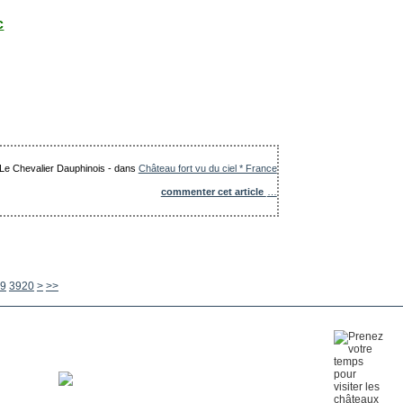
c
: Le Chevalier Dauphinois
-
dans
Château fort vu du ciel * France
commenter cet article
…
3930
3940
3950
3960
3970
3980
3990
4000
4100
4200
4300
4400
4500
4600
4700
4800
4900
5000
5100
5200
5300
5400
5500
5600
9
3920
>
>>