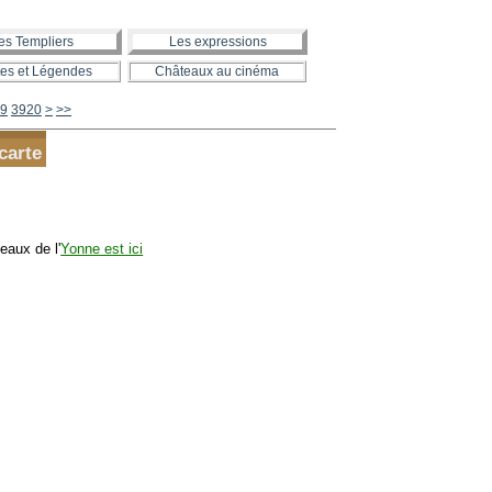
es Templiers
Les expressions
es et Légendes
Châteaux au cinéma
3930
3940
3950
3960
3970
3980
3990
4000
4100
4200
4300
4400
4500
4600
4700
4800
4900
5000
5100
5200
5300
5400
5500
5600
9
3920
>
>>
carte
eaux de l'
Yonne est ici