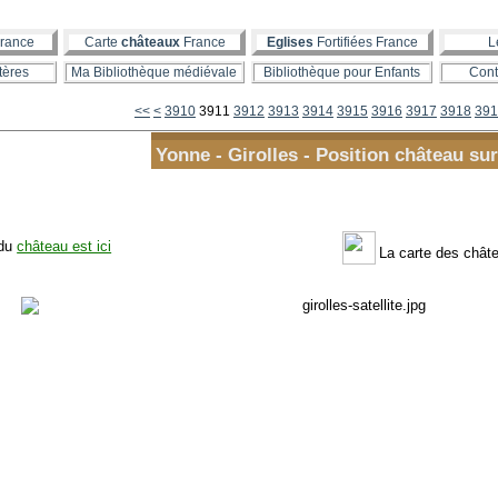
rance
Carte
châteaux
France
Eglises
Fortifiées France
L
tères
Ma Bibliothèque médiévale
Bibliothèque pour Enfants
Cont
3900
<<
<
3910
3911
3912
3913
3914
3915
3916
3917
3918
391
Yonne - Girolles - Position château sur
 du
château est ici
La carte des châte