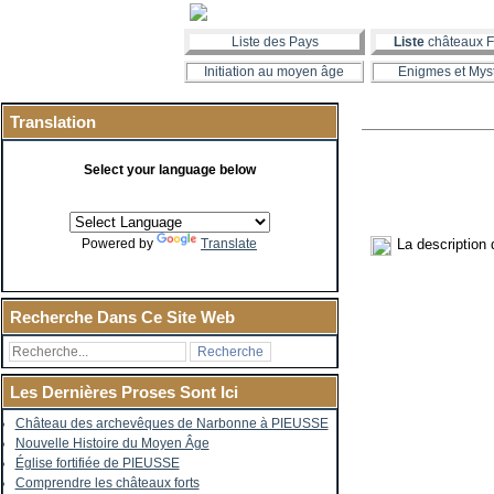
Liste des Pays
Liste
châteaux F
Initiation au moyen âge
Enigmes et Mys
Translation
Select your language below
La description
Powered by
Translate
Recherche Dans Ce Site Web
Les Dernières Proses Sont Ici
Château des archevêques de Narbonne à PIEUSSE
Nouvelle Histoire du Moyen Âge
Église fortifiée de PIEUSSE
Comprendre les châteaux forts