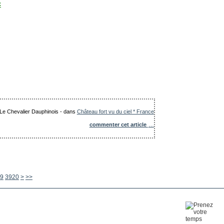
c
: Le Chevalier Dauphinois
-
dans
Château fort vu du ciel * France
commenter cet article
…
3930
3940
3950
3960
3970
3980
3990
4000
4100
4200
4300
4400
4500
4600
4700
4800
4900
5000
5100
5200
5300
5400
5500
5600
9
3920
>
>>