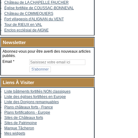
Château de LA CHAPELLE FAUCHER
Église fortifiée de COUSSAC-BONNEVAL
Château de COMMEQUIERS
Fort villageois d'ALIGNAN du VENT
Tour de RIEUX en VAL
Enclos ecclésial de AIGNE
Newsletter
Abonnez-vous pour être averti des nouveaux articles
publiés.
Email
Liens À Visiter
Liste bâtiments fortifiés NON classiques
Liste des églises fortifiées en Europe
Liste des Donjons remarquables
Plans châteaux forts - France
Plans fortifications - Europe
Sites de Châteaux forts
Sites de Patrimoine
Marque Tâcheron
Mes widgets