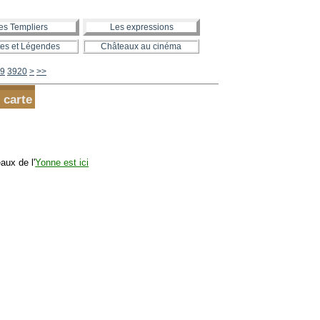
es Templiers
Les expressions
es et Légendes
Châteaux au cinéma
3930
3940
3950
3960
3970
3980
3990
4000
4100
4200
4300
4400
4500
4600
4700
4800
4900
5000
5100
5200
5300
5400
5500
5600
9
3920
>
>>
 carte
aux de l'
Yonne est ici