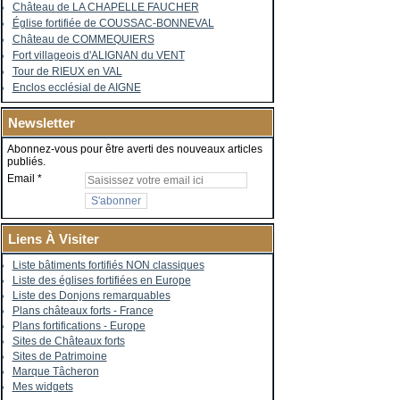
Château de LA CHAPELLE FAUCHER
Église fortifiée de COUSSAC-BONNEVAL
Château de COMMEQUIERS
Fort villageois d'ALIGNAN du VENT
Tour de RIEUX en VAL
Enclos ecclésial de AIGNE
Newsletter
Abonnez-vous pour être averti des nouveaux articles
publiés.
Email
Liens À Visiter
Liste bâtiments fortifiés NON classiques
Liste des églises fortifiées en Europe
Liste des Donjons remarquables
Plans châteaux forts - France
Plans fortifications - Europe
Sites de Châteaux forts
Sites de Patrimoine
Marque Tâcheron
Mes widgets