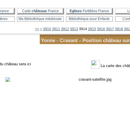
rance
Carte
châteaux
France
Eglises
Fortifiées France
L
tères
Ma Bibliothèque médiévale
Bibliothèque pour Enfants
Cont
3900
<<
<
3910
3911
3912
3913
3914
3915
3916
3917
3918
391
Yonne - Cravant - Position château sur
du château sera ici
La carte des chât