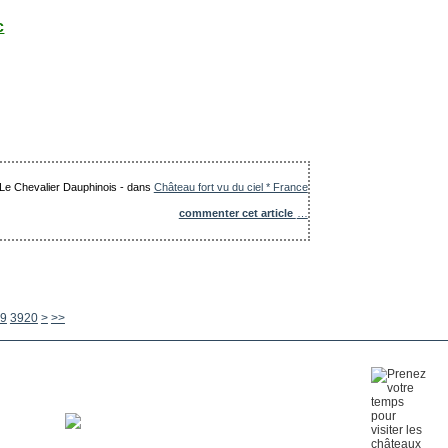
c
: Le Chevalier Dauphinois
-
dans
Château fort vu du ciel * France
commenter cet article
…
3930
3940
3950
3960
3970
3980
3990
4000
4100
4200
4300
4400
4500
4600
4700
4800
4900
5000
5100
5200
5300
5400
5500
5600
9
3920
>
>>