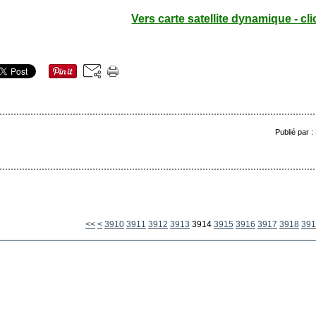
Vers carte satellite dynamique - cli
Publié par 
3900
<<
<
3910
3911
3912
3913
3914
3915
3916
3917
3918
391