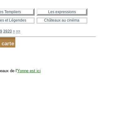
es Templiers
Les expressions
es et Légendes
Châteaux au cinéma
3930
3940
3950
3960
3970
3980
3990
4000
4100
4200
4300
4400
4500
4600
4700
4800
4900
5000
5100
5200
5300
5400
5500
5600
9
3920
>
>>
 carte
eaux de l'
Yonne est ici