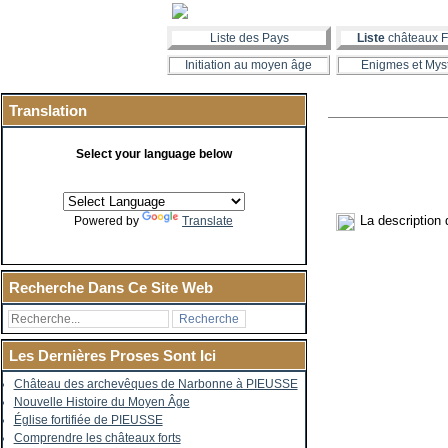
Liste des Pays
Liste
châteaux F
Initiation au moyen âge
Enigmes et Mys
Translation
Select your language below
La description 
Powered by
Translate
Recherche Dans Ce Site Web
Les Dernières Proses Sont Ici
Château des archevêques de Narbonne à PIEUSSE
Nouvelle Histoire du Moyen Âge
Église fortifiée de PIEUSSE
Comprendre les châteaux forts