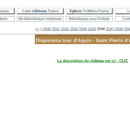
rance
Carte
châteaux
France
Eglises
Fortifiées France
L
tères
Ma Bibliothèque médiévale
Bibliothèque pour Enfants
Cont
2500
2510
2520
2530
<<
<
2540
2541
2542
2543
2544
2545
2546
2547
2548
254
Diaporama tour d'Aquin - Saint Pierre d'
La description du château est ici - CLIC