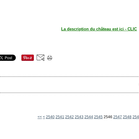
La description du château est ici - CLIC
2500
2510
2520
2530
<<
<
2540
2541
2542
2543
2544
2545
2546
2547
2548
254