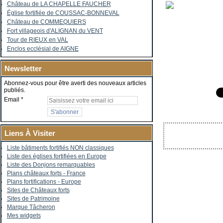
Château de LA CHAPELLE FAUCHER
Église fortifiée de COUSSAC-BONNEVAL
Château de COMMEQUIERS
Fort villageois d'ALIGNAN du VENT
Tour de RIEUX en VAL
Enclos ecclésial de AIGNE
Newsletter
Abonnez-vous pour être averti des nouveaux articles
publiés.
Email
Liens À Visiter
Liste bâtiments fortifiés NON classiques
Liste des églises fortifiées en Europe
Liste des Donjons remarquables
Plans châteaux forts - France
Plans fortifications - Europe
Sites de Châteaux forts
Sites de Patrimoine
Marque Tâcheron
Mes widgets