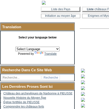
Liste des Pays
Liste
châteaux F
Initiation au moyen âge
Enigmes et Mys
Translation
Select your language below
Powered by
Translate
Recherche Dans Ce Site Web
Les Dernières Proses Sont Ici
Château des archevêques de Narbonne à PIEUSSE
Nouvelle Histoire du Moyen Âge
Église fortifiée de PIEUSSE
Comprendre les châteaux forts