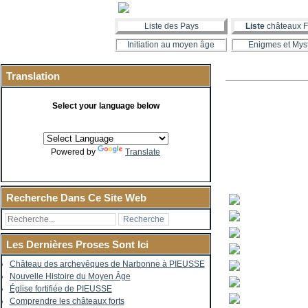
Liste des Pays
Liste
châteaux F
Initiation au moyen âge
Enigmes et Mys
Translation
Select your language below
Powered by
Translate
Recherche Dans Ce Site Web
Les Dernières Proses Sont Ici
Château des archevêques de Narbonne à PIEUSSE
Nouvelle Histoire du Moyen Âge
Église fortifiée de PIEUSSE
Comprendre les châteaux forts