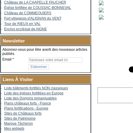
Château de LA CHAPELLE FAUCHER
Église fortifiée de COUSSAC-BONNEVAL
Château de COMMEQUIERS
Fort villageois d'ALIGNAN du VENT
Tour de RIEUX en VAL
Enclos ecclésial de AIGNE
Newsletter
Abonnez-vous pour être averti des nouveaux articles
publiés.
Email
Liens À Visiter
Liste bâtiments fortifiés NON classiques
Liste des églises fortifiées en Europe
Liste des Donjons remarquables
Plans châteaux forts - France
Plans fortifications - Europe
Sites de Châteaux forts
Sites de Patrimoine
Marque Tâcheron
Mes widgets