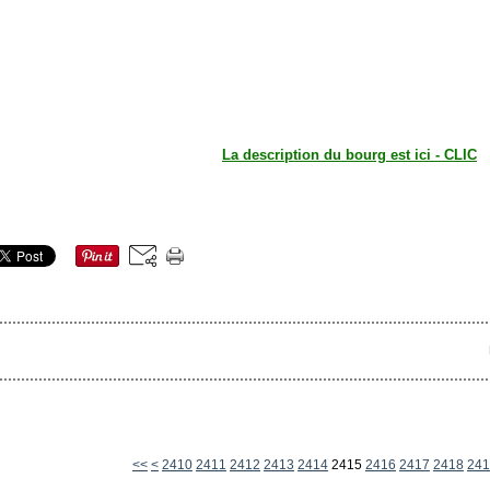
La description du bourg est ici - CLIC
2400
<<
<
2410
2411
2412
2413
2414
2415
2416
2417
2418
241