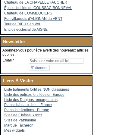
Château de LA CHAPELLE FAUCHER
Église fortifiée de COUSSAC-BONNEVAL
Château de COMMEQUIERS
Fort villageois d'ALIGNAN du VENT
Tour de RIEUX en VAL
Enclos ecclésial de AIGNE
Newsletter
Abonnez-vous pour être averti des nouveaux articles
publiés.
Email
Liens À Visiter
Liste bâtiments fortifiés NON classiques
Liste des églises fortifiées en Europe
Liste des Donjons remarquables
Plans châteaux forts - France
Plans fortifications - Europe
Sites de Châteaux forts
Sites de Patrimoine
Marque Tâcheron
Mes widgets