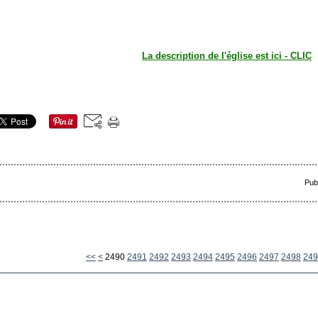
La description de l'église est ici - CLIC
Pub
2400
2410
2420
2430
2440
2450
2460
2470
2480
<<
<
2490
2491
2492
2493
2494
2495
2496
2497
2498
249