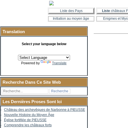
Liste des Pays
Liste
châteaux F
Initiation au moyen âge
Enigmes et Mys
Translation
Select your language below
Powered by
Translate
Recherche Dans Ce Site Web
Les Dernières Proses Sont Ici
Château des archevêques de Narbonne à PIEUSSE
Nouvelle Histoire du Moyen Âge
Église fortifiée de PIEUSSE
Comprendre les châteaux forts