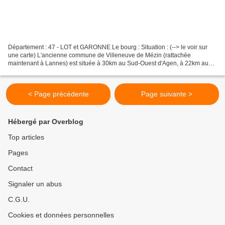
Département : 47 - LOT et GARONNE Le bourg : Situation : (--> le voir sur
une carte) L'ancienne commune de Villeneuve de Mézin (rattachée
maintenant à Lannes) est située à 30km au Sud-Ouest d'Agen, à 22km au
Nord-Est d'Eauze et à 11km au Nord-Ouest de...
< Page précédente
Page suivante >
Hébergé par Overblog
Top articles
Pages
Contact
Signaler un abus
C.G.U.
Cookies et données personnelles