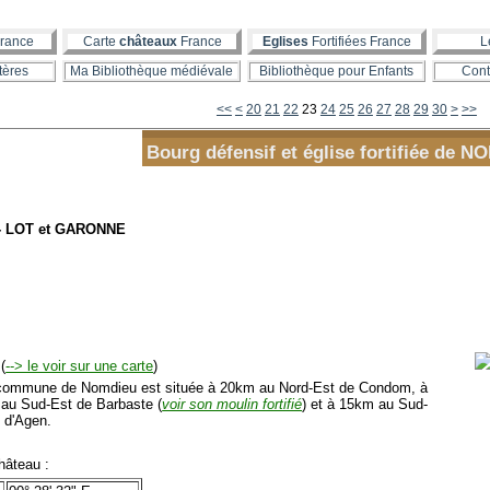
rance
Carte
châteaux
France
Eglises
Fortifiées France
L
tères
Ma Bibliothèque médiévale
Bibliothèque pour Enfants
Cont
10
40
50
60
70
80
<<
<
20
21
22
23
24
25
26
27
28
29
30
>
>>
Bourg défensif et église fortifiée de 
- LOT et GARONNE
(
--> le voir sur une carte
)
mmune de Nomdieu est située à 20km au Nord-Est de Condom, à
au Sud-Est de Barbaste (
voir son moulin fortifié
) et à 15km au Sud-
 d'Agen.
âteau :