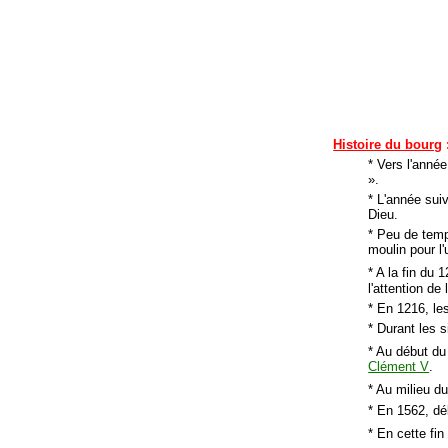
Histoire du bourg
* Vers l'anné
».
* L'année sui
Dieu.
* Peu de temp
moulin pour l
* A la fin du 1
l'attention de
* En 1216, les
* Durant les 
* Au début du
Clément V
.
* Au milieu d
* En 1562, dé
* En cette fin