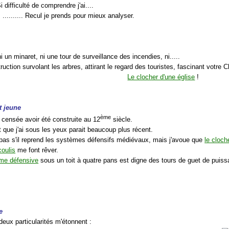
 Si difficulté de comprendre j'ai....
.......... Recul je prends pour mieux analyser.
ni un minaret, ni une tour de surveillance des incendies, ni.....
ruction survolant les arbres, attirant le regard des touristes, fascinant votre Ch
Le clocher d'une église
!
t jeune
ème
t censée avoir été construite au 12
siècle.
 que j'ai sous les yeux parait beaucoup plus récent.
 pas s'il reprend les systèmes défensifs médiévaux, mais j'avoue que
le cloche
oulis
me font rêver.
rme défensive
sous un toit à quatre pans est digne des tours de guet de puis
e
deux particularités m'étonnent :