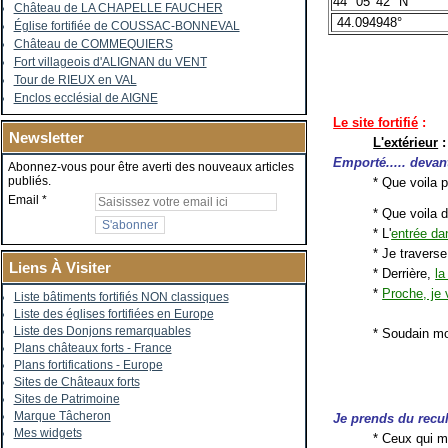
44° 05' 42" N
Château de LA CHAPELLE FAUCHER
44.094948°
Église fortifiée de COUSSAC-BONNEVAL
Château de COMMEQUIERS
Fort villageois d'ALIGNAN du VENT
Tour de RIEUX en VAL
Enclos ecclésial de AIGNE
Le site fortifié
:
Newsletter
L'extérieur
:
Emporté..... devant
Abonnez-vous pour être averti des nouveaux articles
publiés.
* Que voila p
Email
* Que voila 
* L'
entrée da
* Je travers
Liens À Visiter
* Derrière,
la
*
Proche, je 
Liste bâtiments fortifiés NON classiques
Liste des églises fortifiées en Europe
Liste des Donjons remarquables
* Soudain mo
Plans châteaux forts - France
Plans fortifications - Europe
Sites de Châteaux forts
Sites de Patrimoine
Marque Tâcheron
Je prends du recu
Mes widgets
* Ceux qui m