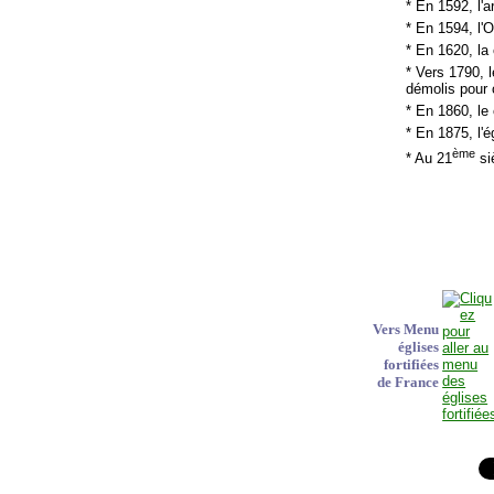
* En 1592, l
* En 1594, l'
* En 1620, la
* Vers 1790, 
démolis pour 
* En 1860, le 
* En 1875, l'é
ème
* Au 21
siè
Vers Menu
églises
fortifiées
de France