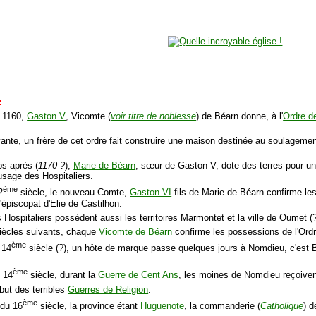
:
e 1160,
Gaston V
, Vicomte (
voir titre de noblesse
) de Béarn donne, à l'
Ordre d
vante, un frère de cet ordre fait construire une maison destinée au soulageme
s après (
1170 ?
),
Marie de Béarn
, sœur de Gaston V, dote des terres pour une
'usage des Hospitaliers.
ème
2
siècle, le nouveau Comte,
Gaston VI
fils de Marie de Béarn confirme les
 l'épiscopat d'Elie de Castilhon.
 Hospitaliers possèdent aussi les territoires Marmontet et la ville de Oumet (?
siècles suivants, chaque
Vicomte de Béarn
confirme les possessions de l'Ordre
ème
 14
siècle (?), un hôte de marque passe quelques jours à Nomdieu, c'est 
ème
u 14
siècle, durant la
Guerre de Cent Ans
, les moines de Nomdieu reçoivent 
but des terribles
Guerres de Religion
.
ème
 du 16
siècle, la province étant
Huguenote
, la commanderie (
Catholique
) 