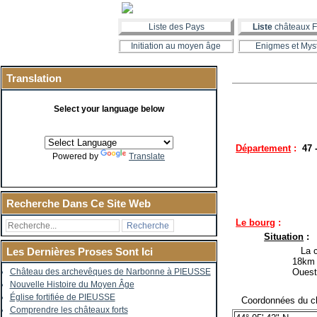
Liste des Pays
Liste
châteaux F
Initiation au moyen âge
Enigmes et Mys
Translation
Select your language below
Département
:
47 
Powered by
Translate
Recherche Dans Ce Site Web
Le bourg
:
Situation
:
La co
Les Dernières Proses Sont Ici
18km 
Ouest
Château des archevêques de Narbonne à PIEUSSE
Nouvelle Histoire du Moyen Âge
Église fortifiée de PIEUSSE
Coordonnées du ch
Comprendre les châteaux forts