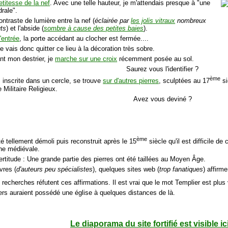
etitesse de la nef
. Avec une telle hauteur, je m'attendais presque à "une
rale".
ontraste de lumière entre la nef (
éclairée par
les jolis vitraux
nombreux
uts
) et l'abside (
sombre à cause des petites baies
).
'entrée
, la porte accédant au clocher est fermée....
 Je vais donc quitter ce lieu à la décoration très sobre.
nt mon destrier, je
marche sur une croix
récemment posée au sol.
Saurez vous l'identifier ?
ème
, inscrite dans un cercle, se trouve
sur d'autres pierres
, sculptées au 17
si
 Militaire Religieux.
Avez vous deviné ?
ème
té tellement démoli puis reconstruit après le 15
siècle qu'il est difficile de 
ine médiévale.
ertitude : Une grande partie des pierres ont été taillées au Moyen Âge.
vres (
d'auteurs peu spécialistes
), quelques sites web (
trop fanatiques
) affirm
 recherches réfutent ces affirmations. Il est vrai que le mot Templier est plus
ers auraient possédé une église à quelques distances de là.
Le diaporama du site fortifié est visible ic