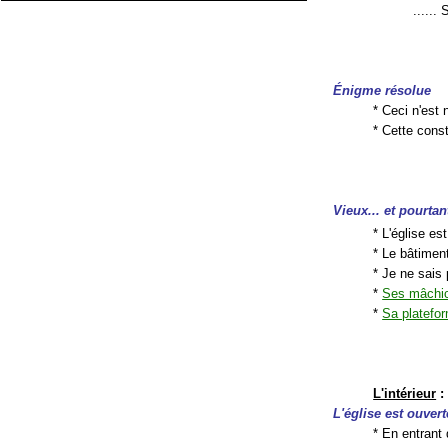
......
Énigme résolue
* Ceci n'est 
* Cette const
Vieux... et pourtan
* L'église es
* Le bâtiment
* Je ne sais
*
Ses mâchic
*
Sa platefo
L'intérieur
:
L'église est ouvert
* En entrant 