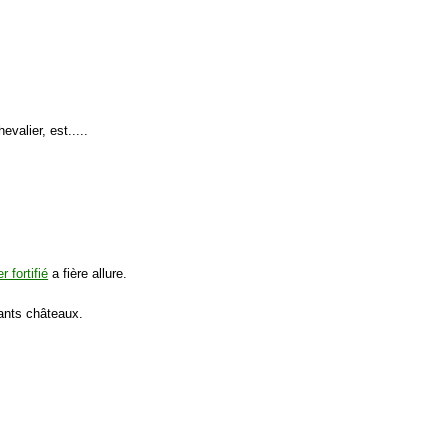
evalier, est.....
r fortifié
a fière allure.
sants châteaux.