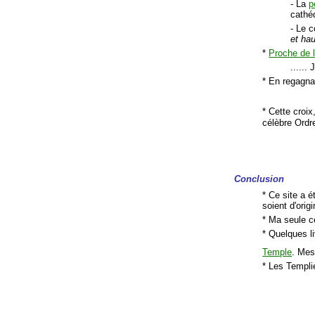
- La
p
cathéd
- Le c
et ha
*
Proche de l
......
* En regagna
* Cette croix
célèbre Ordre
Conclusion
* Ce site a é
soient d'orig
* Ma seule c
* Quelques li
Temple
. Mes
* Les Templi