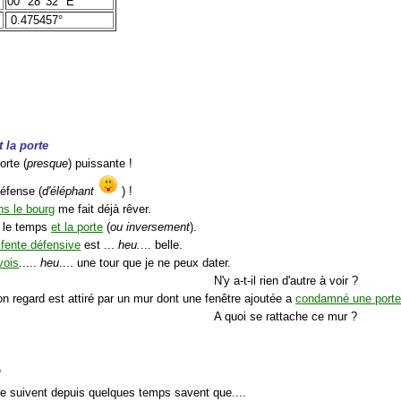
00° 28' 32" E
0.475457°
 la porte
orte (
presque
) puissante !
défense (
d'éléphant
) !
ns le bourg
me fait déjà rêver.
e le temps
et la porte
(
ou inversement
).
 fente défensive
est ...
heu.
... belle.
vois
.....
heu
.... une tour que je ne peux dater.
N'y a-t-il rien d'autre à voir ?
n regard est attiré par un mur dont une fenêtre ajoutée a
condamné une port
A quoi se rattache ce mur ?
l
e suivent depuis quelques temps savent que....