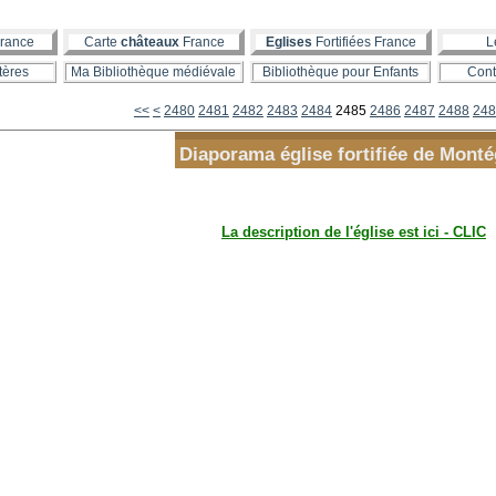
rance
Carte
châteaux
France
Eglises
Fortifiées France
L
tères
Ma Bibliothèque médiévale
Bibliothèque pour Enfants
Cont
2400
2410
2420
2430
2440
2450
2460
2470
<<
<
2480
2481
2482
2483
2484
2485
2486
2487
2488
248
Diaporama église fortifiée de Monté
La description de l'église est ici - CLIC