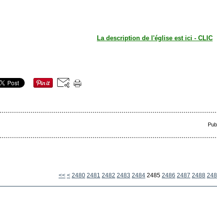
La description de l'église est ici - CLIC
Pub
2400
2410
2420
2430
2440
2450
2460
2470
<<
<
2480
2481
2482
2483
2484
2485
2486
2487
2488
248