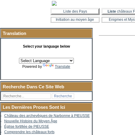
Liste des Pays
Liste
châteaux F
Initiation au moyen âge
Enigmes et Mys
Translation
Select your language below
Powered by
Translate
Recherche Dans Ce Site Web
Les Dernières Proses Sont Ici
Château des archevêques de Narbonne à PIEUSSE
Nouvelle Histoire du Moyen Âge
Église fortifiée de PIEUSSE
Comprendre les châteaux forts