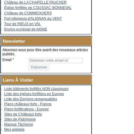
Château de LA CHAPELLE FAUCHER
Église fortifiée de COUSSAC-BONNEVAL
Château de COMMEQUIERS
Fort villageois d'ALIGNAN du VENT
Tour de RIEUX en VAL
Enclos ecclésial de AIGNE
Newsletter
Abonnez-vous pour être averti des nouveaux articles
publiés.
Email
Liens À Visiter
Liste bâtiments fortifiés NON classiques
Liste des églises fortifiées en Europe
Liste des Donjons remarquables
Plans châteaux forts - France
Plans fortifications - Europe
Sites de Châteaux forts
Sites de Patrimoine
Marque Tâcheron
Mes widgets