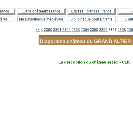
rance
Carte
châteaux
France
Eglises
Fortifiées France
L
tères
Ma Bibliothèque médiévale
Bibliothèque pour Enfants
Cont
2300
2310
2320
2330
2340
2350
<<
<
2360
2361
2362
2363
2364
2365
2366
2367
2368
236
Diaporama château du GRAND ALTIER - 
La description du château est ici - CLIC