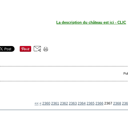
La description du château est ici - CLIC
Pub
2300
2310
2320
2330
2340
2350
<<
<
2360
2361
2362
2363
2364
2365
2366
2367
2368
236