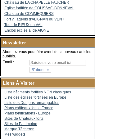
Château de LA CHAPELLE FAUCHER
Église fortifiée de COUSSAC-BONNEVAL
Château de COMMEQUIERS
Fort villageois d'ALIGNAN du VENT
Tour de RIEUX en VAL
Enclos ecclésial de AIGNE
Newsletter
Abonnez-vous pour être averti des nouveaux articles
publiés.
Email
Liens À Visiter
Liste bâtiments fortifiés NON classiques
Liste des églises fortifiées en Europe
Liste des Donjons remarquables
Plans châteaux forts - France
Plans fortifications - Europe
Sites de Châteaux forts
Sites de Patrimoine
Marque Tâcheron
Mes widgets