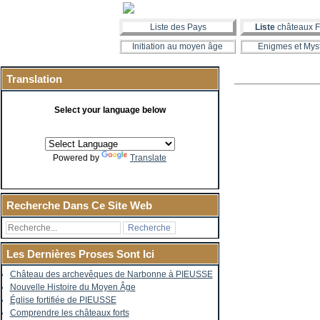
Liste des Pays
Liste
châteaux F
Initiation au moyen âge
Enigmes et Mys
Translation
Select your language below
Powered by
Translate
Recherche Dans Ce Site Web
Les Dernières Proses Sont Ici
Château des archevêques de Narbonne à PIEUSSE
Nouvelle Histoire du Moyen Âge
Église fortifiée de PIEUSSE
Comprendre les châteaux forts