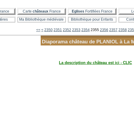
rance
Carte
châteaux
France
Eglises
Fortifiées France
L
tères
Ma Bibliothèque médiévale
Bibliothèque pour Enfants
Cont
2300
2310
2320
2330
2340
<<
<
2350
2351
2352
2353
2354
2355
2356
2357
2358
235
Diaporama château de PLANIOL à La 
La description du château est ici - CLIC