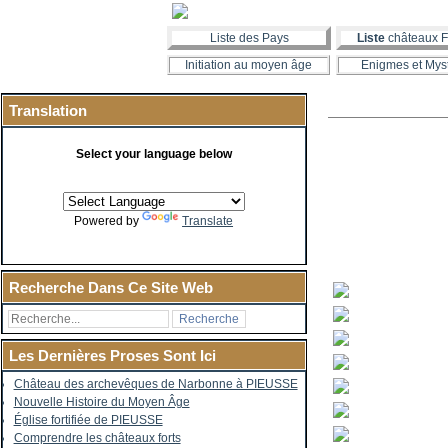
Liste des Pays
Liste
châteaux F
Initiation au moyen âge
Enigmes et Mys
Translation
Select your language below
Powered by
Translate
Recherche Dans Ce Site Web
Les Dernières Proses Sont Ici
Château des archevêques de Narbonne à PIEUSSE
Nouvelle Histoire du Moyen Âge
Église fortifiée de PIEUSSE
Comprendre les châteaux forts