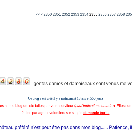
2300
2310
2320
2330
2340
<<
<
2350
2351
2352
2353
2354
2355
2356
2357
2358
235
gentes dames et damoiseaux sont venus me voir
Ce blog a été créé il y a maintenant 18 ans et
556 jours.
s sur ce blog ont été faites par votre serviteur (
sauf indication contraire
). Elles so
Je les partagerai volontiers sur simple
demande écrite
.
teau préféré n'est peut être pas dans mon blog...... Patience, il est