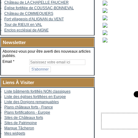
Château de LA CHAPELLE FAUCHER
Église fortifiée de COUSSAC-BONNEVAL
Château de COMMEQUIERS
Fort villageois d'ALIGNAN du VENT
Tour de RIEUX en VAL
Enclos ecclésial de AIGNE
Newsletter
Abonnez-vous pour être averti des nouveaux articles
publiés.
Email
Liens À Visiter
Liste bâtiments fortifiés NON classiques
Liste des églises fortifiées en Europe
Liste des Donjons remarquables
Plans châteaux forts - France
Plans fortifications - Europe
Sites de Châteaux forts
Sites de Patrimoine
Marque Tâcheron
Mes widgets