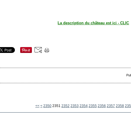
La description du château est ici - CLIC
Pub
2300
2310
2320
2330
2340
<<
<
2350
2351
2352
2353
2354
2355
2356
2357
2358
235