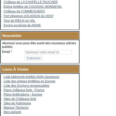
Château de LA CHAPELLE FAUCHER
Église fortifiée de COUSSAC-BONNEVAL
Château de COMMEQUIERS
Fort villageois d'ALIGNAN du VENT
Tour de RIEUX en VAL
Enclos ecclésial de AIGNE
Newsletter
Abonnez-vous pour être averti des nouveaux articles
publiés.
Email
Liens À Visiter
Liste bâtiments fortifiés NON classiques
Liste des églises fortifiées en Europe
Liste des Donjons remarquables
Plans châteaux forts - France
Plans fortifications - Europe
Sites de Châteaux forts
Sites de Patrimoine
Marque Tâcheron
Mes widgets