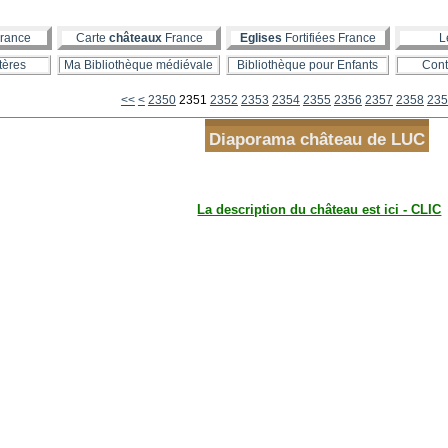
rance
Carte
châteaux
France
Eglises
Fortifiées France
L
tères
Ma Bibliothèque médiévale
Bibliothèque pour Enfants
Cont
2300
2310
2320
2330
2340
<<
<
2350
2351
2352
2353
2354
2355
2356
2357
2358
235
Diaporama château de LUC
La description du château est ici - CLIC