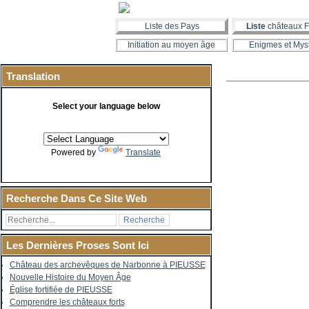
Liste des Pays
Liste
châteaux F
Initiation au moyen âge
Enigmes et Mys
Translation
Select your language below
Powered by
Translate
Recherche Dans Ce Site Web
Les Dernières Proses Sont Ici
Château des archevêques de Narbonne à PIEUSSE
Nouvelle Histoire du Moyen Âge
Église fortifiée de PIEUSSE
Comprendre les châteaux forts