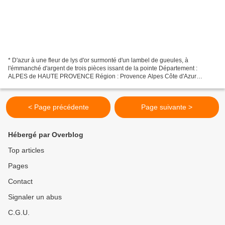
* D'azur à une fleur de lys d'or surmonté d'un lambel de gueules, à
l'émmanché d'argent de trois pièces issant de la pointe Département :
ALPES de HAUTE PROVENCE Région : Provence Alpes Côte d'Azur
Ancienne Province : Provence Légende : Entrée Interdite...
< Page précédente
Page suivante >
Hébergé par Overblog
Top articles
Pages
Contact
Signaler un abus
C.G.U.