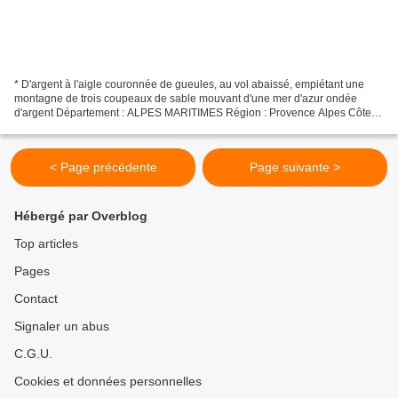
* D'argent à l'aigle couronnée de gueules, au vol abaissé, empiétant une
montagne de trois coupeaux de sable mouvant d'une mer d'azur ondée
d'argent Département : ALPES MARITIMES Région : Provence Alpes Côte
d'Azur Ancienne Province : Comté de Nice Entrée...
< Page précédente
Page suivante >
Hébergé par Overblog
Top articles
Pages
Contact
Signaler un abus
C.G.U.
Cookies et données personnelles