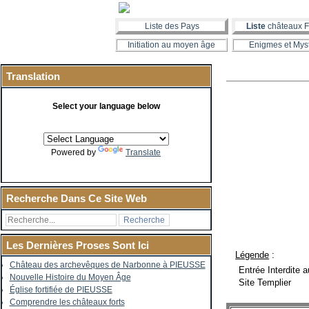
Liste des Pays
Liste
châteaux F
Initiation au moyen âge
Enigmes et Mys
Translation
Select your language below
Powered by
Translate
Recherche Dans Ce Site Web
Les Dernières Proses Sont Ici
Légende
:
Château des archevêques de Narbonne à PIEUSSE
Entrée Interdite a
Nouvelle Histoire du Moyen Âge
Site Templier
Église fortifiée de PIEUSSE
Comprendre les châteaux forts