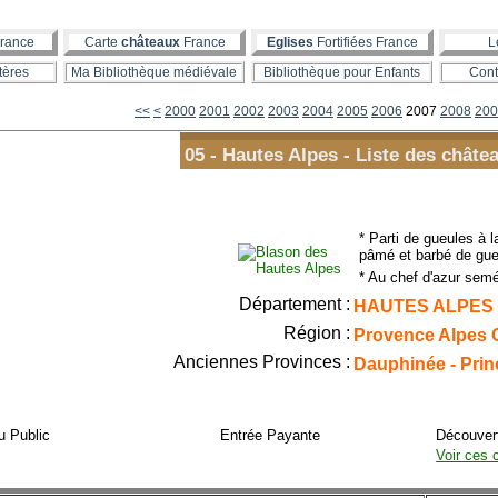
rance
Carte
châteaux
France
Eglises
Fortifiées France
L
tères
Ma Bibliothèque médiévale
Bibliothèque pour Enfants
Cont
<<
<
2000
2001
2002
2003
2004
2005
2006
2007
2008
200
05 - Hautes Alpes - Liste des châte
* Parti de gueules à l
pâmé et barbé de gue
* Au chef d'azur semé 
Département :
HAUTES ALPES
Région :
Provence Alpes 
Anciennes Provinces :
Dauphinée - Prin
u Public
Entrée Payante
Découvert
Voir ces 