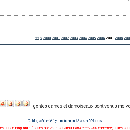
<<
<
2000
2001
2002
2003
2004
2005
2006
2007
2008
200
gentes dames et damoiseaux sont venus me voir
Ce blog a été créé il y a maintenant 18 ans et
556 jours.
s sur ce blog ont été faites par votre serviteur (
sauf indication contraire
). Elles so