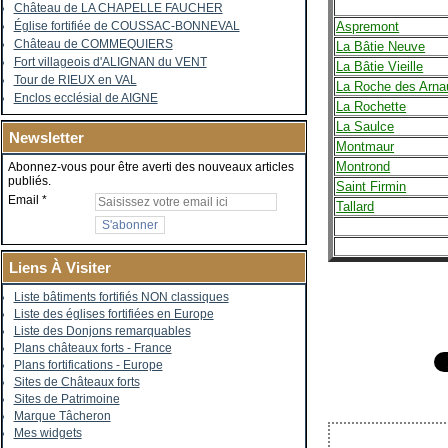
Château de LA CHAPELLE FAUCHER
Aspremont
Église fortifiée de COUSSAC-BONNEVAL
Château de COMMEQUIERS
La Bâtie Neuve
Fort villageois d'ALIGNAN du VENT
La Bâtie Vieille
Tour de RIEUX en VAL
La Roche des Arna
Enclos ecclésial de AIGNE
La Rochette
La Saulce
Newsletter
Montmaur
Montrond
Abonnez-vous pour être averti des nouveaux articles
publiés.
Saint Firmin
Email
Tallard
Liens À Visiter
Liste bâtiments fortifiés NON classiques
Liste des églises fortifiées en Europe
Liste des Donjons remarquables
Plans châteaux forts - France
Plans fortifications - Europe
Sites de Châteaux forts
Sites de Patrimoine
Marque Tâcheron
Mes widgets