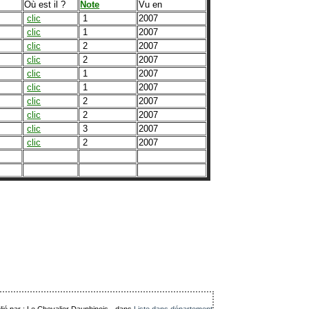
Où est il ?
Note
Vu en
clic
1
2007
clic
1
2007
clic
2
2007
clic
2
2007
clic
1
2007
clic
1
2007
clic
2
2007
clic
2
2007
clic
3
2007
clic
2
2007
lié par : Le Chevalier Dauphinois
-
dans
Liste dans département