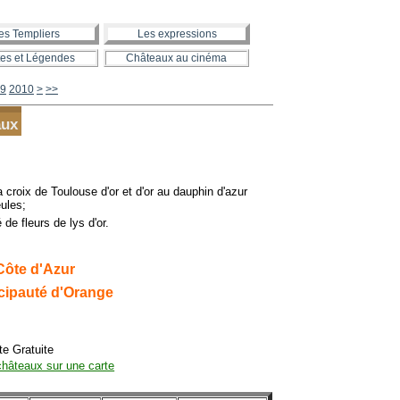
es Templiers
Les expressions
es et Légendes
Châteaux au cinéma
2020
2030
2040
2050
2060
2070
2080
2090
2100
2200
2300
2400
2500
2600
2700
2800
2900
3000
3100
3200
3300
3400
3500
3600
3700
3800
3900
4000
4100
4200
4300
4400
4500
4600
4700
4800
4900
5000
5100
5200
5300
5400
5500
5600
9
2010
>
>>
aux
a croix de Toulouse d'or et d'or au dauphin d'azur
ules;
de fleurs de lys d'or.
Côte d'Azur
cipauté d'Orange
e Gratuite
châteaux sur une carte