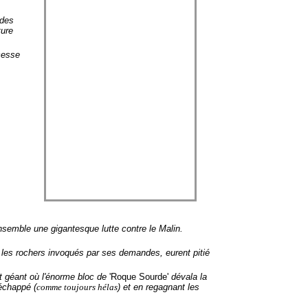
 des
ture
cesse
ensemble une gigantesque lutte contre le Malin.
les rochers invoqués par ses demandes, eurent pitié
 géant où l'énorme bloc de
'Roque Sourde'
dévala la
réchappé (
comme toujours hélas
) et en regagnant les