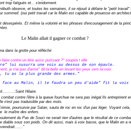
ont trop fatigués et... s'endorment.
th observe, et toutes les semaines, il se réjouit à défaire le "petit travail"
 sommeil. (oui petit travail car le Malin est capable de prouesse en architec
t désespérés. Et même la volonté et les phrases d'encouragement de la prin
ntes.
Le Malin allait il gagner ce combat ?
a dans la grotte pour réfléchir.
 faire contre un être aussi puissant ?" soupira t elle
tre" lui susurra une voix au dessus de son épaule.
t, je n'ai pas d'arme" dit la belle en levant les yeux vers la voix.
i, tu as la plus grande des armes."
s face au Malin, il te faudra un peu d'aide" fit la voix
t...........Saint Hilaire.
combat contre l'être à la queue fourchue ne sera pas inégal.
Ils entreprirent 
ille n'est pas traduisible par des mots.
ie, poursuivie par Satan, sauta de roc en roc d'un pas léger. Voyant cela, 
re le maître des enfers.
lement du Pas de Souci ne serait rien d'autres que le résultat de ce combat
le diable sous son poids. On dit aussi, mais à voix basse, que le Malin en a 
eviendrait......."