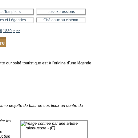
es Templiers
Les expressions
es et Légendes
Châteaux au cinéma
1840
1850
1860
1870
1880
1890
1900
2000
2100
2200
2300
2400
2500
2600
2700
2800
2900
3000
3100
3200
3300
3400
3500
3600
3700
3800
3900
4000
4100
4200
4300
4400
4500
4600
4700
4800
4900
5000
5100
5200
5300
5400
5500
5600
9
1830
>
>>
re
 curiosité touristique est à l'origine d'une légende
nimie projette de bâtir en ces lieux un centre de
ire les
ce
uction