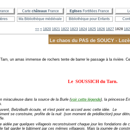
rance
Carte
châteaux
France
Eglises
Fortifiées France
L
tères
Ma Bibliothèque médiévale
Bibliothèque pour Enfants
Cont
1800
1810
<<
<
1820
1821
1822
1823
1824
1825
1826
1827
1828
182
Le chaos du PAS de SOUCY - Lozè
arn, un amas immense de rochers tente de barrer le passage à la rivière. Cette
Le SOUSSICH du Tarn.
 miraculeuse dans la source de la Burle (
voir cette légende
), la princesse E
s.
ent, Belzébuth écoute, et n'est point en accord avec cette idée. Le
iment se construire, profite de la nuit (son moment de prédilection) pour détru
le.
aidée par quelques villageois reconstruisent chaque jour les fondations de 
lle fait garder le bâtiment par ces mêmes villageois. Mais la journée de constr