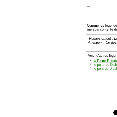
....
...
Comme les légendes 
me suis contenté de
Remerciement
: L
Attention
: Ce des
Voici d'autres lége
*
la Pierre Percé
*
le puits du Dia
*
le pont du Diab