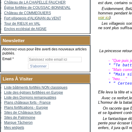
Château de LA CHAPELLE FAUCHER
est dure, certains s
Église fortifiée de COUSSAC-BONNEVAL
Evidemment, Belzébu
hommes pendant leur
Château de COMMEQUIERS
voir ici
).
Fort villageois d'ALIGNAN du VENT
Les villageois son
Tour de RIEUX en VAL
ne sont plus suffisa
Enclos ecclésial de AIGNE
Newsletter
Abonnez-vous pour être averti des nouveaux articles
La princesse retourn
publiés.
Email
- "Que puis je
* "Te bat
- "Mais commen
* "Mais s
Liens À Visiter
- "heu....."
* " Certe
Liste bâtiments fortifiés NON classiques
Elle leva la tête et vi
Liste des églises fortifiées en Europe
Liste des Donjons remarquables
Avec ce renfort,le 
L'horreur de la bata
Plans châteaux forts - France
Plans fortifications - Europe
On raconte que Enim
et se liguèrent cont
Sites de Châteaux forts
Sites de Patrimoine
Le fantastique ébou
Marque Tâcheron
pente pour écraser 
enfers, il jura qu'il r
Mes widgets