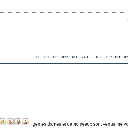
1800
1810
<<
<
1820
1821
1822
1823
1824
1825
1826
1827
1828
182
gentes dames et damoiseaux sont venus me voir