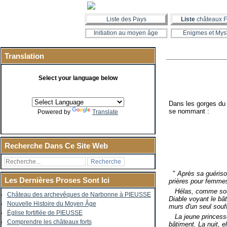
Liste des Pays
Liste
châteaux F
Initiation au moyen âge
Enigmes et Mys
Translation
Select your language below
Dans les gorges du T
se nommant :
Powered by
Translate
Recherche Dans Ce Site Web
"
Après sa guérison
Les Dernières Proses Sont Ici
prières pour femme
Hélas, comme souv
Château des archevêques de Narbonne à PIEUSSE
Diable voyant le bât
Nouvelle Histoire du Moyen Âge
murs d'un seul souff
Église fortifiée de PIEUSSE
La jeune princesse 
Comprendre les châteaux forts
bâtiment. La nuit, e