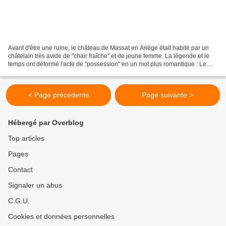
Avant d'être une ruine, le château de Massat en Ariège était habité par un
châtelain très avide de "chair fraîche" et de jeune femme. La légende et le
temps ont déformé l'acte de "possession" en un mot plus romantique : Le
château d'Amour " Au 15ème siècle,...
< Page précédente
Page suivante >
Hébergé par Overblog
Top articles
Pages
Contact
Signaler un abus
C.G.U.
Cookies et données personnelles