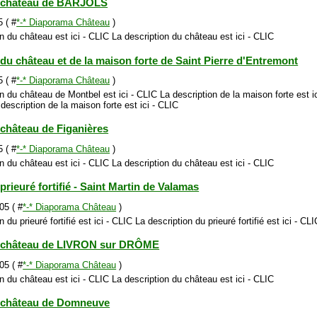
 château de BARJOLS
 ( #
*-* Diaporama Château
)
n du château est ici - CLIC La description du château est ici - CLIC
u château et de la maison forte de Saint Pierre d'Entremont
 ( #
*-* Diaporama Château
)
on du château de Montbel est ici - CLIC La description de la maison forte est 
 description de la maison forte est ici - CLIC
château de Figanières
 ( #
*-* Diaporama Château
)
n du château est ici - CLIC La description du château est ici - CLIC
rieuré fortifié - Saint Martin de Valamas
05 ( #
*-* Diaporama Château
)
 du prieuré fortifié est ici - CLIC La description du prieuré fortifié est ici - CLI
 château de LIVRON sur DRÔME
05 ( #
*-* Diaporama Château
)
n du château est ici - CLIC La description du château est ici - CLIC
 château de Domneuve