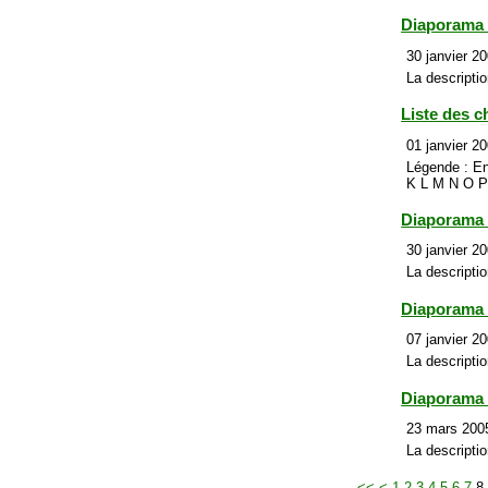
Diaporama 
30 janvier 20
La descriptio
Liste des c
01 janvier 20
Légende : En
K L M N O P 
Diaporama
30 janvier 20
La descriptio
Diaporama 
07 janvier 20
La descripti
Diaporama
23 mars 2005
La descriptio
<<
<
1
2
3
4
5
6
7
8