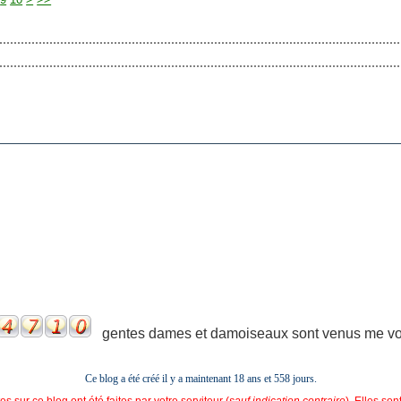
gentes dames et damoiseaux sont venus me voir
Ce blog a été créé il y a maintenant 18 ans et
558 jours.
s sur ce blog ont été faites par votre serviteur (
sauf indication contraire
). Elles so