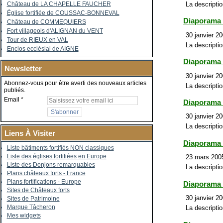
La descriptio
Château de LA CHAPELLE FAUCHER
Église fortifiée de COUSSAC-BONNEVAL
Diaporama
Château de COMMEQUIERS
Fort villageois d'ALIGNAN du VENT
30 janvier 20
Tour de RIEUX en VAL
La descriptio
Enclos ecclésial de AIGNE
Diaporama
Newsletter
30 janvier 20
Abonnez-vous pour être averti des nouveaux articles
La descriptio
publiés.
Email
Diaporama 
30 janvier 20
La descriptio
Liens À Visiter
Diaporama
Liste bâtiments fortifiés NON classiques
Liste des églises fortifiées en Europe
23 mars 2005
Liste des Donjons remarquables
La descriptio
Plans châteaux forts - France
Plans fortifications - Europe
Diaporama
Sites de Châteaux forts
30 janvier 20
Sites de Patrimoine
Marque Tâcheron
La descriptio
Mes widgets