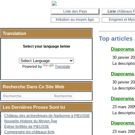
Liste des Pays
Liste
châteaux F
Initiation au moyen âge
Enigmes et Mys
Translation
Top articles
Select your language below
Diaporama
30 janvier 20
La descriptio
Powered by
Translate
Diaporama
30 janvier 20
Recherche Dans Ce Site Web
La descriptio
Diaporama 
23 mars 2005
Les Dernières Proses Sont Ici
La descripti
Château des archevêques de Narbonne à PIEUSSE
Nouvelle Histoire du Moyen Âge
Diaporama
Église fortifiée de PIEUSSE
23 mars 2005
Comprendre les châteaux forts