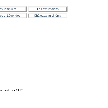
es Templiers
Les expressions
es et Légendes
Châteaux au cinéma
rt est ici - CLIC