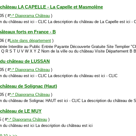
château LA CAPELLE - La Capelle et Masmolène
05 ( #
*-* Diaporama Château
)
n du château est ici - CLIC La description du château de La Capelle est ici - 
hâteaux forts en France - B
06 ( #
Liste dans département
)
trée Interdite au Public Entrée Payante Découverte Gratuite Site Templier "
Q R S T U V W X Y Z Nom de la ville ou du château Visite Département B B
 du château de LUSSAN
05 ( #
*-* Diaporama Château
)
n du château est ici - CLIC La description du château est ici - CLIC
château de Solignac (Haut)
05 ( #
*-* Diaporama Château
)
on du château de Solignac HAUT est ici - CLIC La description du château de 
 château de LE MUY
 ( #
*-* Diaporama Château
)
n du château est ici La description du château est ici
20
30
40
50
60
70
80
90
100
200
9
10
>
>>