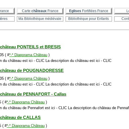
rance
Carte
châteaux
France
Eglises
Fortifiées France
L
tères
Ma Bibliothèque médiévale
Bibliothèque pour Enfants
Cont
 château PONTEILS et BRESIS
05 ( #
*-* Diaporama Château
)
n du château est ici - CLIC La description du château est ici - CLIC
 château de POUGNADORESSE
05 ( #
*-* Diaporama Château
)
n du château est ici - CLIC La description du château est ici - CLIC
château de PENNAFORT - Callas
 ( #
*-* Diaporama Château
)
on du château de Pennafort est ici - CLIC La description du château de Pennafo
 château de CALLAS
 ( #
*-* Diaporama Château
)