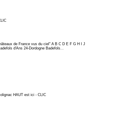
CLIC
Châteaux de France vus du ciel" A B C D E F G H I J
adefols d'Ans 24-Dordogne Badefols...
Solignac HAUT est ici - CLIC