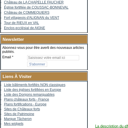
Château de LA CHAPELLE FAUCHER
Église fortifiée de COUSSAC-BONNEVAL
Château de COMMEQUIERS
Fort villageois d'ALIGNAN du VENT
Tour de RIEUX en VAL
Enclos ecclésial de AIGNE
Newsletter
Abonnez-vous pour être averti des nouveaux articles
publiés.
Email
Liens À Visiter
Liste bâtiments fortifiés NON classiques
Liste des églises fortifiées en Europe
Liste des Donjons remarquables
Plans châteaux forts - France
Plans fortifications - Europe
Sites de Châteaux forts
Sites de Patrimoine
Marque Tâcheron
Mes widgets
La description du
c