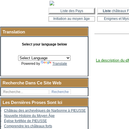
Liste des Pays
Liste
châteaux F
Initiation au moyen âge
Enigmes et Mys
Translation
Select your language below
La description du
c
Powered by
Translate
Recherche Dans Ce Site Web
Les Dernières Proses Sont Ici
Château des archevêques de Narbonne à PIEUSSE
Nouvelle Histoire du Moyen Âge
Église fortifiée de PIEUSSE
Comprendre les châteaux forts