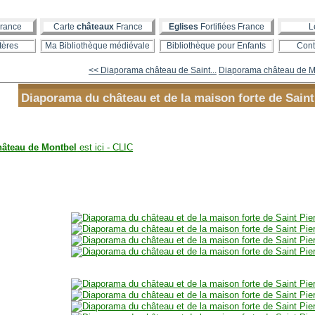
rance
Carte
châteaux
France
Eglises
Fortifiées France
L
tères
Ma Bibliothèque médiévale
Bibliothèque pour Enfants
Cont
<< Diaporama château de Saint...
Diaporama château de Mi
Diaporama du château et de la maison forte de Saint
hâteau de Montbel
est ici - CLIC