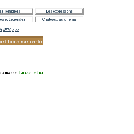
es Templiers
Les expressions
es et Légendes
Châteaux au cinéma
4580
4590
4600
4700
4800
4900
5000
5100
5200
5300
5400
5500
5600
9
4570
>
>>
ortifiées sur carte
âteaux des
Landes est ici