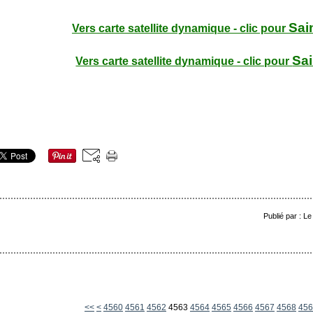
Sai
Vers carte satellite dynamique - clic pour
Sai
Vers carte satellite dynamique - clic pour
Publié par : L
4500
4510
4520
4530
4540
4550
<<
<
4560
4561
4562
4563
4564
4565
4566
4567
4568
456