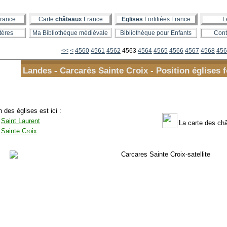
rance
Carte
châteaux
France
Eglises
Fortifiées France
L
tères
Ma Bibliothèque médiévale
Bibliothèque pour Enfants
Cont
4500
4510
4520
4530
4540
4550
<<
<
4560
4561
4562
4563
4564
4565
4566
4567
4568
456
Landes - Carcarès Sainte Croix - Position églises f
 des églises est ici :
e
Saint Laurent
La carte des ch
e
Sainte Croix