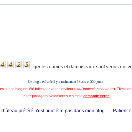
gentes dames et damoiseaux sont venus me voir
Ce blog a été créé il y a maintenant 18 ans et
556 jours.
s sur ce blog ont été faites par votre serviteur (
sauf indication contraire
). Elles so
Je les partagerai volontiers sur simple
demande écrite
.
âteau préféré n'est peut être pas dans mon blog...... Patience, il e