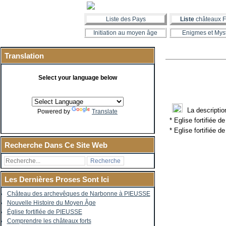
Liste des Pays
Liste
châteaux F
Initiation au moyen âge
Enigmes et Mys
Translation
Select your language below
La description
Powered by
Translate
* Eglise fortifiée d
* Eglise fortifiée d
Recherche Dans Ce Site Web
Les Dernières Proses Sont Ici
Château des archevêques de Narbonne à PIEUSSE
Nouvelle Histoire du Moyen Âge
Église fortifiée de PIEUSSE
Comprendre les châteaux forts