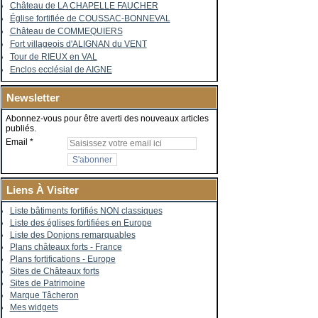
Château de LA CHAPELLE FAUCHER
Église fortifiée de COUSSAC-BONNEVAL
Château de COMMEQUIERS
Fort villageois d'ALIGNAN du VENT
Tour de RIEUX en VAL
Enclos ecclésial de AIGNE
Newsletter
Abonnez-vous pour être averti des nouveaux articles
publiés.
Email
Liens À Visiter
Liste bâtiments fortifiés NON classiques
Liste des églises fortifiées en Europe
Liste des Donjons remarquables
Plans châteaux forts - France
Plans fortifications - Europe
Sites de Châteaux forts
Sites de Patrimoine
Marque Tâcheron
Mes widgets