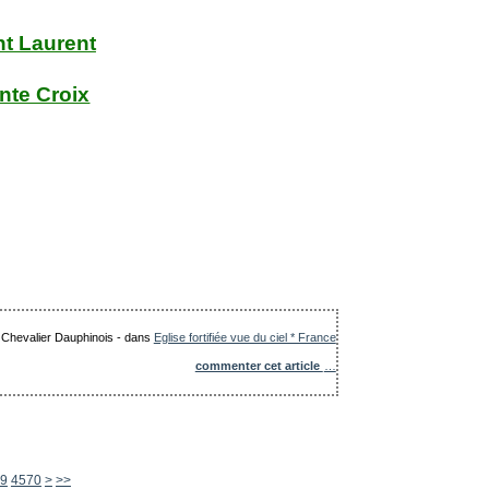
nt Laurent
nte Croix
e Chevalier Dauphinois
-
dans
Eglise fortifiée vue du ciel * France
commenter cet article
…
4580
4590
4600
4700
4800
4900
5000
5100
5200
5300
5400
5500
5600
9
4570
>
>>