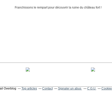
tail Overblog
Top articles
Contact
Signaler un abus
C.G.U.
Cookies