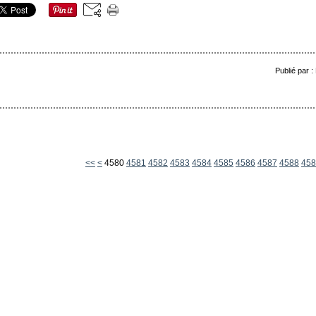
Publié par 
4500
4510
4520
4530
4540
4550
4560
4570
<<
<
4580
4581
4582
4583
4584
4585
4586
4587
4588
458