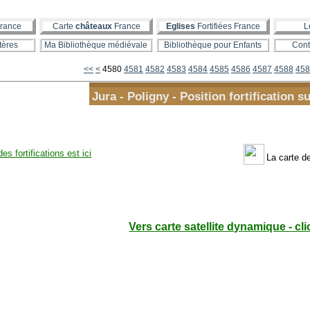
rance
Carte
châteaux
France
Eglises
Fortifiées France
L
tères
Ma Bibliothèque médiévale
Bibliothèque pour Enfants
Cont
4500
4510
4520
4530
4540
4550
4560
4570
<<
<
4580
4581
4582
4583
4584
4585
4586
4587
4588
458
Jura - Poligny - Position fortification s
des fortifications est ici
La carte 
Vers carte satellite dynamique - cli