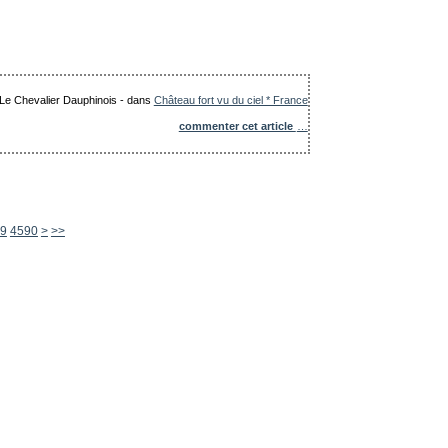
: Le Chevalier Dauphinois
-
dans
Château fort vu du ciel * France
commenter cet article
…
4600
4700
4800
4900
5000
5100
5200
5300
5400
5500
5600
9
4590
>
>>