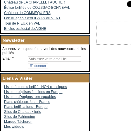
Château de LA CHAPELLE FAUCHER
Église fortifiée de COUSSAC-BONNEVAL
Château de COMMEQUIERS
Fort villageois d'ALIGNAN du VENT
Tour de RIEUX en VAL
Enclos ecclésial de AIGNE
Newsletter
Abonnez-vous pour être averti des nouveaux articles
publiés.
Email
Liens À Visiter
Liste bâtiments fortifiés NON classiques
Liste des églises fortifiées en Europe
Liste des Donjons remarquables
Plans châteaux forts - France
Plans fortifications - Europe
Sites de Châteaux forts
Sites de Patrimoine
Marque Tâcheron
Mes widgets