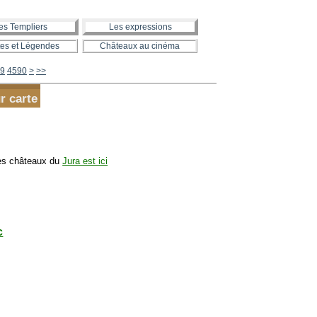
es Templiers
Les expressions
es et Légendes
Châteaux au cinéma
4600
4700
4800
4900
5000
5100
5200
5300
5400
5500
5600
9
4590
>
>>
ur carte
des châteaux du
Jura est ici
c