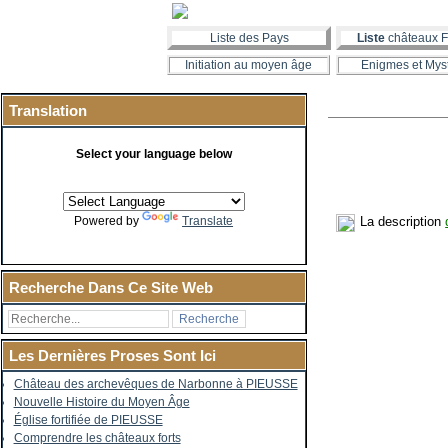
Liste des Pays
Liste
châteaux F
Initiation au moyen âge
Enigmes et Mys
Translation
Select your language below
La description
Powered by
Translate
Recherche Dans Ce Site Web
Les Dernières Proses Sont Ici
Château des archevêques de Narbonne à PIEUSSE
Nouvelle Histoire du Moyen Âge
Église fortifiée de PIEUSSE
Comprendre les châteaux forts