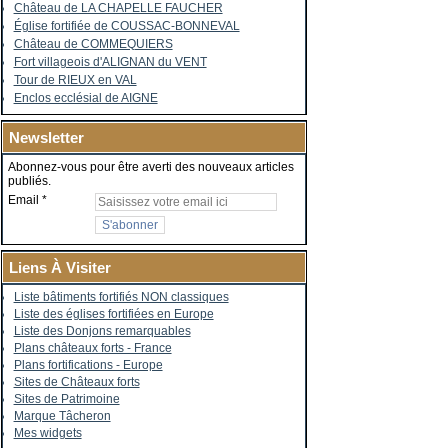
Château de LA CHAPELLE FAUCHER
Église fortifiée de COUSSAC-BONNEVAL
Château de COMMEQUIERS
Fort villageois d'ALIGNAN du VENT
Tour de RIEUX en VAL
Enclos ecclésial de AIGNE
Newsletter
Abonnez-vous pour être averti des nouveaux articles
publiés.
Email
Liens À Visiter
Liste bâtiments fortifiés NON classiques
Liste des églises fortifiées en Europe
Liste des Donjons remarquables
Plans châteaux forts - France
Plans fortifications - Europe
Sites de Châteaux forts
Sites de Patrimoine
Marque Tâcheron
Mes widgets