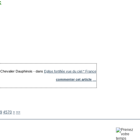
c
e Chevalier Dauphinois
-
dans
Eglise fortifiée vue du ciel * France
commenter cet article
…
4580
4590
4600
4700
4800
4900
5000
5100
5200
5300
5400
5500
5600
9
4570
>
>>