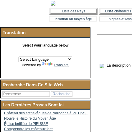
Liste des Pays
Liste
châteaux F
Initiation au moyen âge
Enigmes et Mys
Translation
Select your language below
La description
Powered by
Translate
Recherche Dans Ce Site Web
Les Dernières Proses Sont Ici
Château des archevêques de Narbonne à PIEUSSE
Nouvelle Histoire du Moyen Âge
Église fortifiée de PIEUSSE
Comprendre les châteaux forts