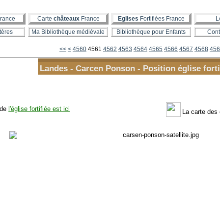
rance
Carte
châteaux
France
Eglises
Fortifiées France
L
tères
Ma Bibliothèque médiévale
Bibliothèque pour Enfants
Cont
4500
4510
4520
4530
4540
4550
<<
<
4560
4561
4562
4563
4564
4565
4566
4567
4568
456
Landes - Carcen Ponson - Position église forti
 de
l'église fortifiée est ici
La carte des