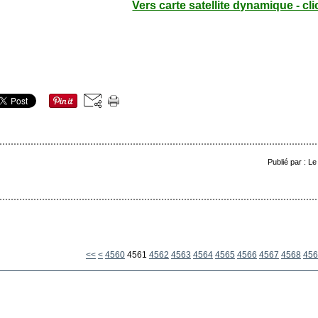
Vers carte satellite dynamique - cli
Publié par : L
4500
4510
4520
4530
4540
4550
<<
<
4560
4561
4562
4563
4564
4565
4566
4567
4568
456