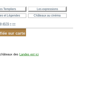
es Templiers
Les expressions
es et Légendes
Châteaux au cinéma
4580
4590
4600
4700
4800
4900
5000
5100
5200
5300
5400
5500
5600
9
4570
>
>>
fiée sur carte
 châteaux des
Landes est ici