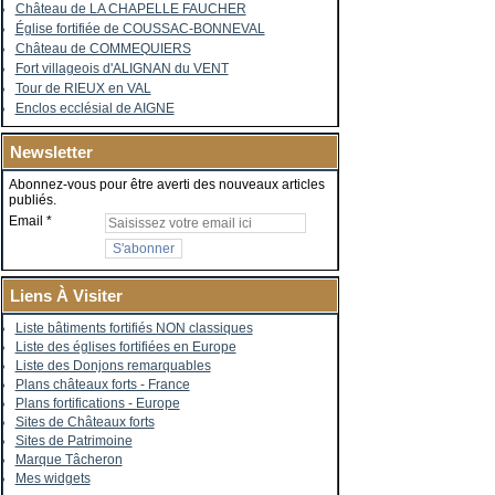
Château de LA CHAPELLE FAUCHER
Église fortifiée de COUSSAC-BONNEVAL
Château de COMMEQUIERS
Fort villageois d'ALIGNAN du VENT
Tour de RIEUX en VAL
Enclos ecclésial de AIGNE
Newsletter
Abonnez-vous pour être averti des nouveaux articles
publiés.
Email
Liens À Visiter
Liste bâtiments fortifiés NON classiques
Liste des églises fortifiées en Europe
Liste des Donjons remarquables
Plans châteaux forts - France
Plans fortifications - Europe
Sites de Châteaux forts
Sites de Patrimoine
Marque Tâcheron
Mes widgets