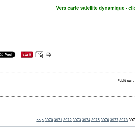
Vers carte satellite dynamique - cli
Publié par 
3900
3910
3920
3930
3940
3950
3960
<<
<
3970
3971
3972
3973
3974
3975
3976
3977
3978
397