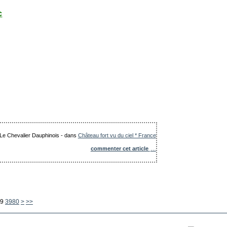
c
: Le Chevalier Dauphinois
-
dans
Château fort vu du ciel * France
commenter cet article
…
3990
4000
4100
4200
4300
4400
4500
4600
4700
4800
4900
5000
5100
5200
5300
5400
5500
5600
9
3980
>
>>