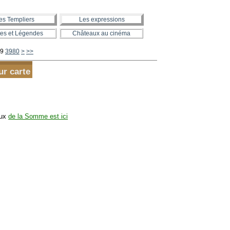
es Templiers
Les expressions
es et Légendes
Châteaux au cinéma
3990
4000
4100
4200
4300
4400
4500
4600
4700
4800
4900
5000
5100
5200
5300
5400
5500
5600
9
3980
>
>>
ur carte
aux
de la Somme est ici