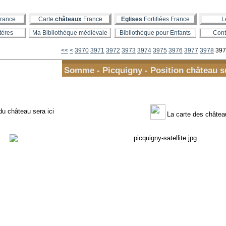
rance
Carte
châteaux
France
Eglises
Fortifiées France
L
tères
Ma Bibliothèque médiévale
Bibliothèque pour Enfants
Cont
3900
3910
3920
3930
3940
3950
3960
<<
<
3970
3971
3972
3973
3974
3975
3976
3977
3978
397
Somme - Picquigny - Position château s
du château sera ici
La carte des châte