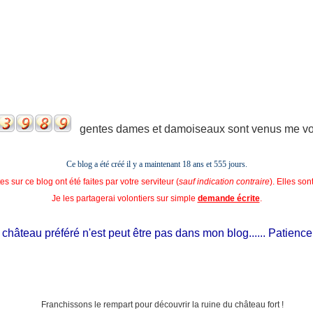
gentes dames et damoiseaux sont venus me voir
Ce blog a été créé il y a maintenant 18 ans et
555 jours.
s sur ce blog ont été faites par votre serviteur (
sauf indication contraire
). Elles so
Je les partagerai volontiers sur simple
demande écrite
.
hâteau préféré n'est peut être pas dans mon blog...... Patience, il e