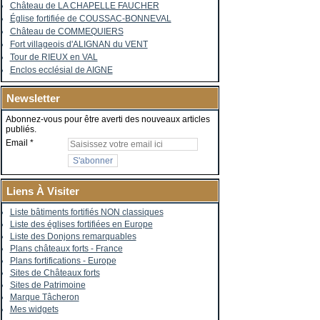
Château de LA CHAPELLE FAUCHER
Église fortifiée de COUSSAC-BONNEVAL
Château de COMMEQUIERS
Fort villageois d'ALIGNAN du VENT
Tour de RIEUX en VAL
Enclos ecclésial de AIGNE
Newsletter
Abonnez-vous pour être averti des nouveaux articles
publiés.
Email
Liens À Visiter
Liste bâtiments fortifiés NON classiques
Liste des églises fortifiées en Europe
Liste des Donjons remarquables
Plans châteaux forts - France
Plans fortifications - Europe
Sites de Châteaux forts
Sites de Patrimoine
Marque Tâcheron
Mes widgets