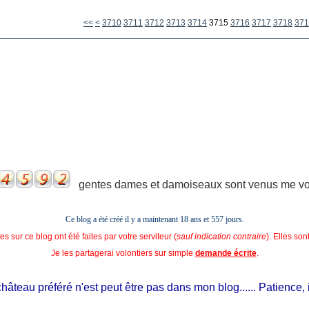
3700
<<
<
3710
3711
3712
3713
3714
3715
3716
3717
3718
371
gentes dames et damoiseaux sont venus me voir
Ce blog a été créé il y a maintenant 18 ans et
557 jours.
s sur ce blog ont été faites par votre serviteur (
sauf indication contraire
). Elles so
Je les partagerai volontiers sur simple
demande écrite
.
teau préféré n'est peut être pas dans mon blog...... Patience, il es