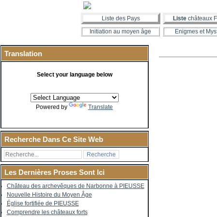
Liste des Pays
Liste
châteaux F
Initiation au moyen âge
Enigmes et Mys
Translation
Select your language below
Powered by
Translate
Recherche Dans Ce Site Web
Les Dernières Proses Sont Ici
Château des archevêques de Narbonne à PIEUSSE
Nouvelle Histoire du Moyen Âge
Église fortifiée de PIEUSSE
Comprendre les châteaux forts