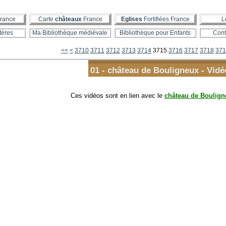
rance
Carte
châteaux
France
Eglises
Fortifiées France
L
tères
Ma Bibliothèque médiévale
Bibliothèque pour Enfants
Cont
3700
<<
<
3710
3711
3712
3713
3714
3715
3716
3717
3718
371
01 - château de Bouligneux - Vidé
Ces vidéos sont en lien avec le
château de Boulign