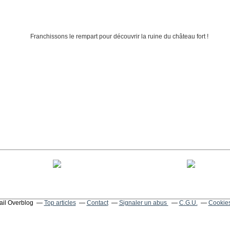
tail Overblog
Top articles
Contact
Signaler un abus
C.G.U.
Cookies