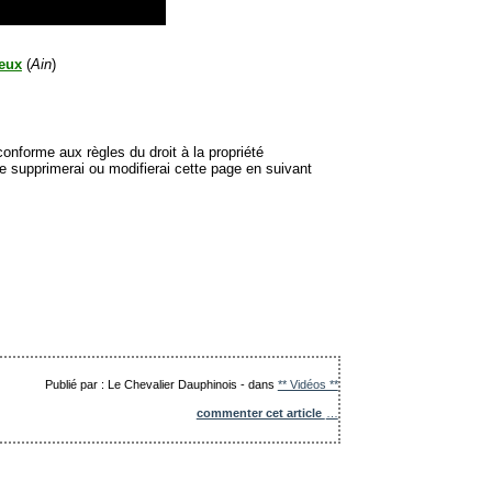
eux
(
Ain
)
onforme aux règles du droit à la propriété
je supprimerai ou modifierai cette page en suivant
Publié par : Le Chevalier Dauphinois
-
dans
** Vidéos **
commenter cet article
…