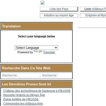
Liste des Pays
Liste
châteaux F
Initiation au moyen âge
Enigmes et Mys
Translation
Select your language below
Powered by
Translate
Recherche Dans Ce Site Web
Les Dernières Proses Sont Ici
Château des archevêques de Narbonne à PIEUSSE
Nouvelle Histoire du Moyen Âge
Église fortifiée de PIEUSSE
Comprendre les châteaux forts