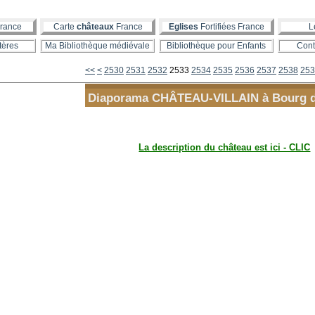
rance
Carte
châteaux
France
Eglises
Fortifiées France
L
tères
Ma Bibliothèque médiévale
Bibliothèque pour Enfants
Cont
2500
2510
2520
<<
<
2530
2531
2532
2533
2534
2535
2536
2537
2538
253
Diaporama CHÂTEAU-VILLAIN à Bourg d
La description du château est ici - CLIC