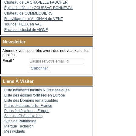
Château de LA CHAPELLE FAUCHER
Église fortifiée de COUSSAC-BONNEVAL
Château de COMMEQUIERS
Fort villageois d'ALIGNAN du VENT
Tour de RIEUX en VAL
Enclos ecclésial de AIGNE
Newsletter
Abonnez-vous pour être averti des nouveaux articles
publiés.
Email
Liens À Visiter
Liste bâtiments fortifiés NON classiques
Liste des églises fortifiées en Europe
Liste des Donjons remarquables
Plans châteaux forts - France
Plans fortifications - Europe
Sites de Châteaux forts
Sites de Patrimoine
Marque Tâcheron
Mes widgets