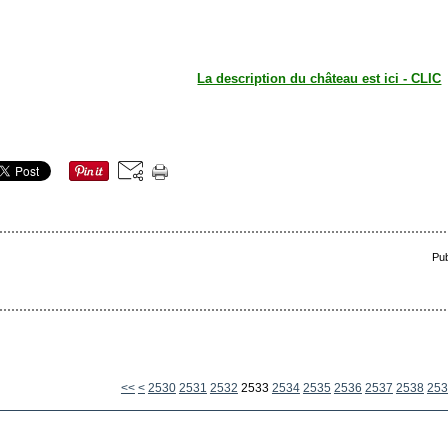
La description du château est ici - CLIC
Pub
2500
2510
2520
<<
<
2530
2531
2532
2533
2534
2535
2536
2537
2538
253