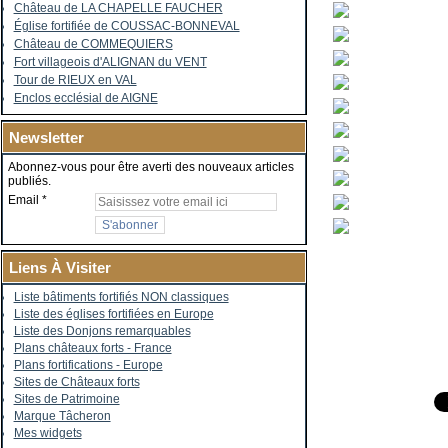
Château de LA CHAPELLE FAUCHER
Église fortifiée de COUSSAC-BONNEVAL
Château de COMMEQUIERS
Fort villageois d'ALIGNAN du VENT
Tour de RIEUX en VAL
Enclos ecclésial de AIGNE
Newsletter
Abonnez-vous pour être averti des nouveaux articles
publiés.
Email
Liens À Visiter
Liste bâtiments fortifiés NON classiques
Liste des églises fortifiées en Europe
Liste des Donjons remarquables
Plans châteaux forts - France
Plans fortifications - Europe
Sites de Châteaux forts
Sites de Patrimoine
Marque Tâcheron
Mes widgets