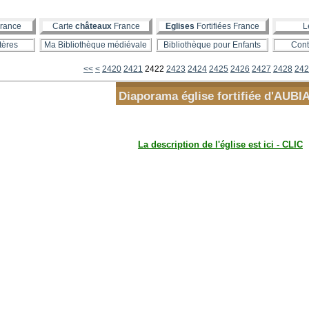
rance
Carte
châteaux
France
Eglises
Fortifiées France
L
tères
Ma Bibliothèque médiévale
Bibliothèque pour Enfants
Cont
2400
2410
<<
<
2420
2421
2422
2423
2424
2425
2426
2427
2428
242
Diaporama église fortifiée d'AUBI
La description de l'église est ici - CLIC