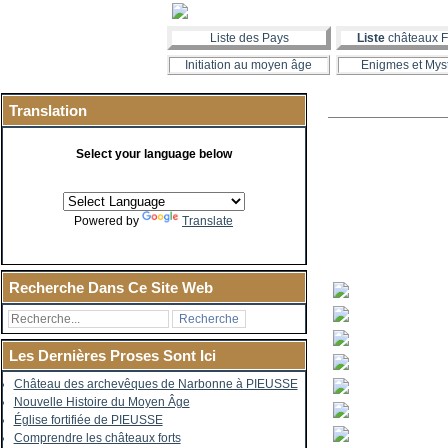
Liste des Pays
Liste
châteaux F
Initiation au moyen âge
Enigmes et Mys
Translation
Select your language below
Powered by
Translate
Recherche Dans Ce Site Web
Les Dernières Proses Sont Ici
Château des archevêques de Narbonne à PIEUSSE
Nouvelle Histoire du Moyen Âge
Église fortifiée de PIEUSSE
Comprendre les châteaux forts