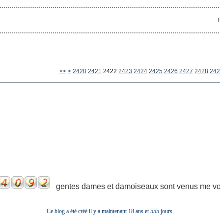
2400
2410
<<
<
2420
2421
2422
2423
2424
2425
2426
2427
2428
242
gentes dames et damoiseaux sont venus me voir
Ce blog a été créé il y a maintenant 18 ans et
555 jours.