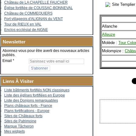
Château de LA CHAPELLE FAUCHER
Site Templier
Église fortifiée de COUSSAC-BONNEVAL
Château de COMMEQUIERS
Fort villageois d'ALIGNAN du VENT
Tour de RIEUX en VAL
Allanche
Enclos ecclésial de AIGNE
Alleuze
Newsletter
Molède :
Tour Col
Molompize :
Châte
Abonnez-vous pour être averti des nouveaux articles
publiés.
Email
Liens À Visiter
Liste bâtiments fortifiés NON classiques
Liste des églises fortifiées en Europe
Liste des Donjons remarquables
Plans châteaux forts - France
Plans fortifications - Europe
Sites de Châteaux forts
Sites de Patrimoine
Marque Tâcheron
Mes widgets