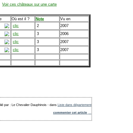
Voir ces châteaux sur une carte
e
Où est il ?
Note
Vu en
clic
2
2007
clic
3
2006
clic
3
2007
clic
3
2007
lié par : Le Chevalier Dauphinois
-
dans
Liste dans département
commenter cet article
…