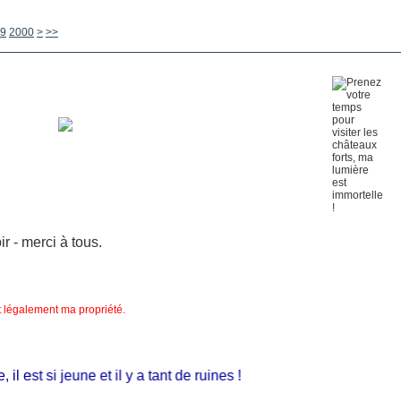
2100
2200
2300
2400
2500
2600
2700
2800
2900
3000
3100
3200
3300
3400
3500
3600
3700
3800
3900
4000
4100
4200
4300
4400
4500
4600
4700
4800
4900
5000
5100
5200
5300
5400
5500
5600
9
2000
>
>>
 - merci à tous.
nt légalement ma propriété.
 est si jeune et il y a tant de ruines !