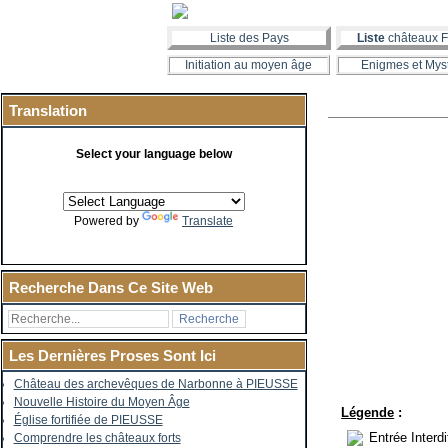
Liste des Pays
Liste
châteaux F
Initiation au moyen âge
Enigmes et Mys
Translation
Select your language below
Powered by
Translate
Recherche Dans Ce Site Web
Les Dernières Proses Sont Ici
Château des archevêques de Narbonne à PIEUSSE
Nouvelle Histoire du Moyen Âge
Légende
:
Église fortifiée de PIEUSSE
Entrée Interd
Comprendre les châteaux forts