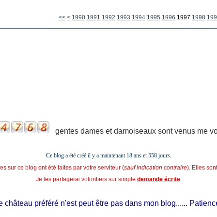
1900
1910
1920
1930
1940
1950
1960
1970
1980
<<
<
1990
1991
1992
1993
1994
1995
1996
1997
1998
199
gentes dames et damoiseaux sont venus me voir
Ce blog a été créé il y a maintenant 18 ans et
558 jours.
s sur ce blog ont été faites par votre serviteur (
sauf indication contraire
). Elles so
Je les partagerai volontiers sur simple
demande écrite
.
château préféré n'est peut être pas dans mon blog...... Patience, il