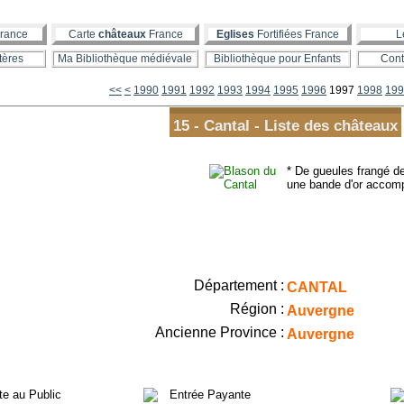
rance
Carte
châteaux
France
Eglises
Fortifiées France
L
tères
Ma Bibliothèque médiévale
Bibliothèque pour Enfants
Cont
1900
1910
1920
1930
1940
1950
1960
1970
1980
<<
<
1990
1991
1992
1993
1994
1995
1996
1997
1998
199
15 - Cantal - Liste des châteaux
* De gueules frangé d
une bande d'or accomp
Département :
CANTAL
Région :
Auvergne
Ancienne Province :
Auvergne
ite au Public
Entrée Payante