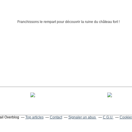
tail Overblog
Top articles
Contact
Signaler un abus
C.G.U.
Cookies