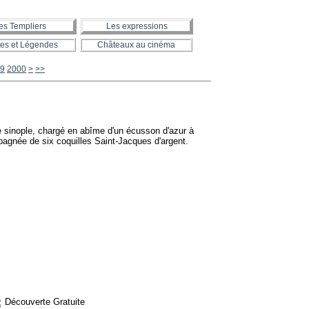
es Templiers
Les expressions
es et Légendes
Châteaux au cinéma
2100
2200
2300
2400
2500
2600
2700
2800
2900
3000
3100
3200
3300
3400
3500
3600
3700
3800
3900
4000
4100
4200
4300
4400
4500
4600
4700
4800
4900
5000
5100
5200
5300
5400
5500
5600
9
2000
>
>>
e sinople, chargé en abîme d'un écusson d'azur à
agnée de six coquilles Saint-Jacques d'argent.
Découverte Gratuite