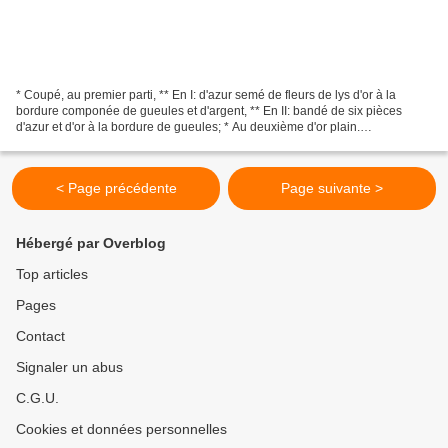
* Coupé, au premier parti, ** En I: d'azur semé de fleurs de lys d'or à la
bordure componée de gueules et d'argent, ** En II: bandé de six pièces
d'azur et d'or à la bordure de gueules; * Au deuxième d'or plain.
Département : COTE d'OR Région : Bourgogne...
< Page précédente
Page suivante >
Hébergé par Overblog
Top articles
Pages
Contact
Signaler un abus
C.G.U.
Cookies et données personnelles