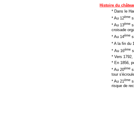
Histoire du châtea
* Dans le Ha
ème
* Au 12
si
ème
* Au 13
s
croisade org
ème
* Au 14
si
* A la fin du 
ème
* Au 16
s
* Vers 1792,
* En 1856, po
ème
* Au 20
si
tour s'écroul
ème
* Au 21
si
risque de rec