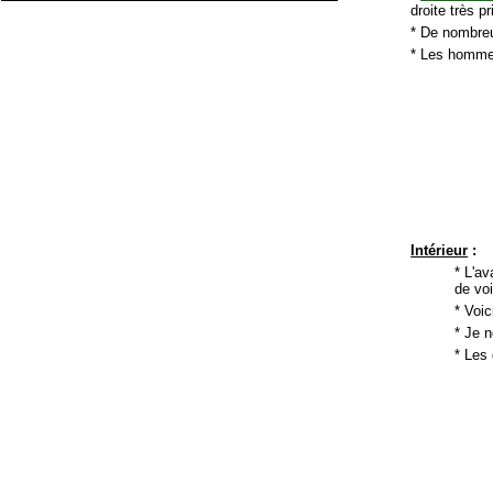
droite très pr
* De nombreu
* Les hommes
Intérieur
:
* L'av
de voi
* Voi
* Je n
* Les 