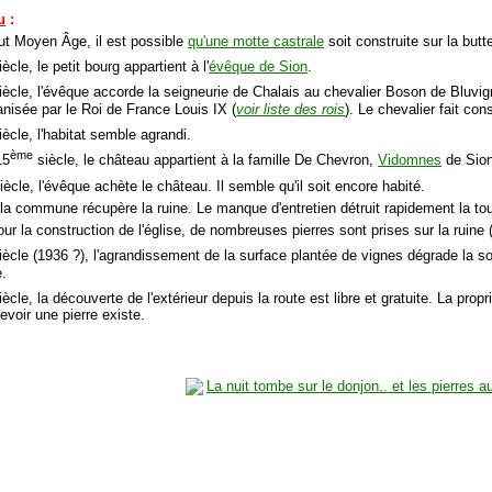
u
:
ut Moyen Âge, il est possible
qu'une motte castrale
soit construite sur la butt
ècle, le petit bourg appartient à l'
évêque de Sion
.
iècle, l'évêque accorde la seigneurie de Chalais au chevalier Boson de Bluvi
anisée par le Roi de France Louis IX (
voir liste des rois
). Le chevalier fait con
ècle, l'habitat semble agrandi.
ème
15
siècle, le château appartient à la famille De Chevron,
Vidomnes
de Sion
iècle, l'évêque achète le château. Il semble qu'il soit encore habité.
 la commune récupère la ruine. Le manque d'entretien détruit rapidement la tou
ur la construction de l'église, de nombreuses pierres sont prises sur la ruine 
ècle (1936 ?), l'agrandissement de la surface plantée de vignes dégrade la sol
e.
ècle, la découverte de l'extérieur depuis la route est libre et gratuite. La propr
evoir une pierre existe.