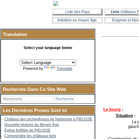
Liste des Pays
Liste
châteaux F
Initiation au moyen âge
Enigmes et Mys
Translation
Select your language below
Powered by
Translate
Recherche Dans Ce Site Web
Le bourg
:
Les Dernières Proses Sont Ici
Situation
:
Château des archevêques de Narbonne à PIEUSSE
La pe
Nouvelle Histoire du Moyen Âge
gauch
Église fortifiée de PIEUSSE
Comprendre les châteaux forts
Coordonnées du c