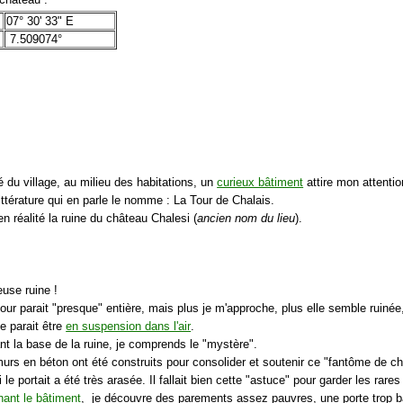
07° 30' 33" E
7.509074°
té du village, au milieu des habitations, un
curieux bâtiment
attire mon attentio
ittérature qui en parle le nomme : La Tour de Chalais.
en réalité la ruine du château Chalesi (
ancien nom du lieu
).
euse ruine !
 tour parait "presque" entière, mais plus je m'approche, plus elle semble ruinée
le parait être
en suspension dans l'air
.
nt la base de la ruine, je comprends le "mystère".
urs en béton ont été construits pour consolider et soutenir ce "fantôme de c
i le portait a été très arasée. Il fallait bien cette "astuce" pour garder les rare
nant le bâtiment
, je découvre des parements assez pauvres, une porte trop ba