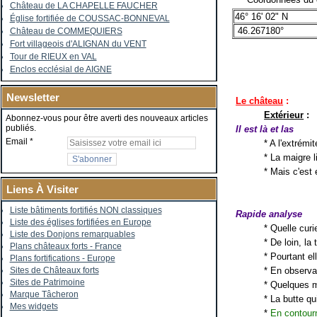
Château de LA CHAPELLE FAUCHER
46° 16' 02" N
Église fortifiée de COUSSAC-BONNEVAL
46.267180°
Château de COMMEQUIERS
Fort villageois d'ALIGNAN du VENT
Tour de RIEUX en VAL
Enclos ecclésial de AIGNE
Newsletter
Le château
:
Extérieur
:
Abonnez-vous pour être averti des nouveaux articles
publiés.
Il est là et las
Email
* A l'extrémi
* La maigre l
* Mais c'est 
Liens À Visiter
Liste bâtiments fortifiés NON classiques
Rapide analyse
Liste des églises fortifiées en Europe
* Quelle curi
Liste des Donjons remarquables
* De loin, la
Plans châteaux forts - France
* Pourtant el
Plans fortifications - Europe
* En observa
Sites de Châteaux forts
Sites de Patrimoine
* Quelques m
Marque Tâcheron
* La butte qu
Mes widgets
*
En contour