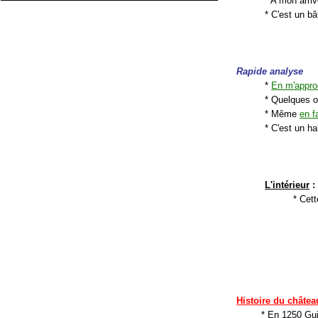
* A mon arri
* C'est un b
Rapide analyse
*
En m'appro
* Quelques o
* Même
en f
* C'est un ha
L'intérieur
:
* Cett
Histoire du châtea
* En 1250 Guil