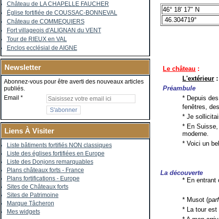
Château de LA CHAPELLE FAUCHER
46° 18′ 17″ N
Église fortifiée de COUSSAC-BONNEVAL
46.304719°
Château de COMMEQUIERS
Fort villageois d'ALIGNAN du VENT
Tour de RIEUX en VAL
Enclos ecclésial de AIGNE
Newsletter
Le château
:
L'extérieur
:
Abonnez-vous pour être averti des nouveaux articles
Préambule
publiés.
* Depuis des
Email
fenêtres, des
* Je sollicit
* En Suisse,
Liens À Visiter
moderne.
* Voici un b
Liste bâtiments fortifiés NON classiques
Liste des églises fortifiées en Europe
Liste des Donjons remarquables
Plans châteaux forts - France
La découverte
Plans fortifications - Europe
* En entrant 
Sites de Châteaux forts
Sites de Patrimoine
* Musot (p
ar
Marque Tâcheron
* La tour es
Mes widgets