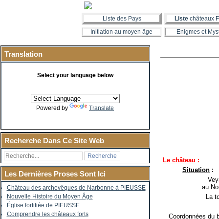
Liste des Pays
Liste
châteaux F
Initiation au moyen âge
Enigmes et Mys
Translation
Select your language below
Powered by
Translate
Recherche Dans Ce Site Web
Le château
:
Situation
:
Les Dernières Proses Sont Ici
Veyras
au Nor
Château des archevêques de Narbonne à PIEUSSE
La to
Nouvelle Histoire du Moyen Âge
Église fortifiée de PIEUSSE
Comprendre les châteaux forts
Coordonnées du b