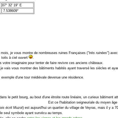
07° 32′ 19″ E
7.538609°
 mois, je vous montre de nombreuses ruines Françaises (
"très ruinées"
) avec
 toits à ciel ouvert
.
ais votre imaginaire pour tenter de faire revivre ces anciens châteaux.
 je vais vous montrer des bâtiments habités ayant traversé les siècles et aya
el exemple d'une tour médiévale devenue une résidence.
dans le petit bourg, au bout d'une étroite route linéaire, un curieux bâtiment at
Est ce l'habitation seigneuriale du moyen âge
fois écrit Muzot
) est aujourd'hui un quartier du village de Veyras, mais il y a 7
t le seul symbole ayant survécu au temps.