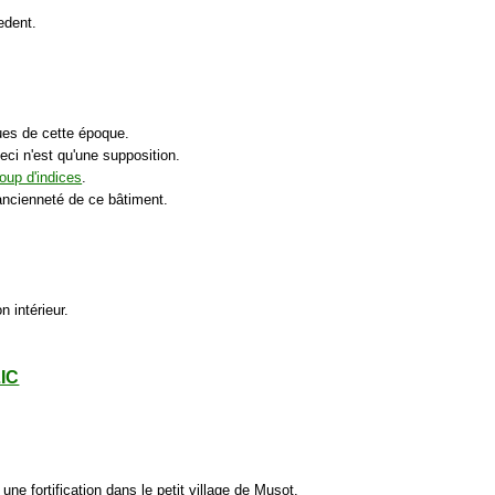
edent.
ques de cette époque.
eci n'est qu'une supposition.
oup d'indices
.
'ancienneté de ce bâtiment.
n intérieur.
LIC
une fortification dans le petit village de Musot.