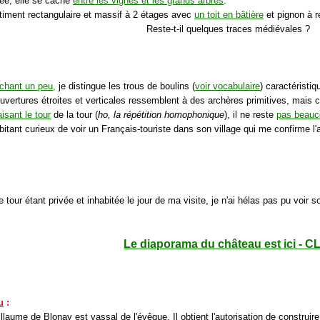
vée, elle se cache
entre les vignes et les grands arbres
.
âtiment rectangulaire et massif à 2 étages avec
un toit en bâtière
et pignon à r
Reste-t-il quelques traces médiévales ?
chant un peu,
je distingue les trous de boulins (
voir vocabulaire
) caractéristi
uvertures étroites et verticales ressemblent à des archères primitives, mais c
aisant le tour
de la tour (
ho, la répétition homophonique
), il ne reste
pas beauc
bitant curieux de voir un Français-touriste dans son village qui me confirme l
e tour étant privée et inhabitée le jour de ma visite, je n'ai hélas pas pu voir so
Le diaporama du château est ici - C
u
:
laume de Blonay est vassal de l'évêque. Il obtient l'autorisation de construire 