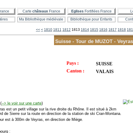
rance
Carte
châteaux
France
Eglises
Fortifiées France
L
tères
Ma Bibliothèque médiévale
Bibliothèque pour Enfants
Cont
1800
<<
<
1810
1811
1812
1813
1814
1815
1816
1817
1818
181
Suisse - Tour de MUZOT - Veyras
Pays :
SUISSE
Canton :
VALAIS
(
--> le voir sur une carte
)
 est un petit village sur la rive droite du Rhône. Il est situé à 2km
d de Sierre sur la route en direction de la station de ski Cran-Montana.
ur est à 300m de Veyras, en direction de Miège.
ourg :