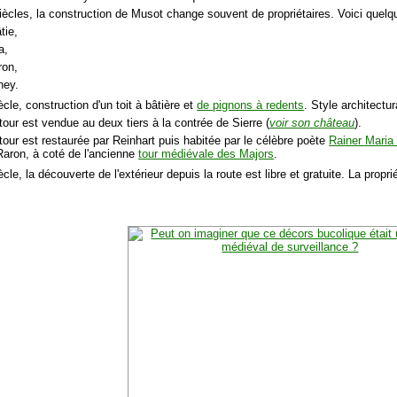
siècles, la construction de Musot change souvent de propriétaires. Voici quelq
tie,
a,
ron,
hey.
cle, construction d'un toit à bâtière et
de pignons à redents
. Style architectu
tour est vendue au deux tiers à la contrée de Sierre (
voir son château
).
 tour est restaurée par Reinhart puis habitée par le célèbre poète
Rainer Maria 
Raron, à coté de l'ancienne
tour médiévale des Majors
.
cle, la découverte de l'extérieur depuis la route est libre et gratuite. La propri