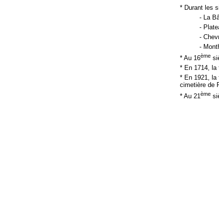
* Durant les 
- La Bâ
- Plate
- Chev
- Mont
ème
* Au 16
siè
* En 1714, la 
* En 1921, la
cimetière de 
ème
* Au 21
siè