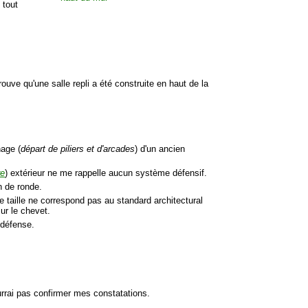
 tout
ve qu'une salle repli a été construite en haut de la
nage (
départ de piliers et d'arcades
) d'un ancien
re
) extérieur ne me rappelle aucun système défensif.
in de ronde.
ite taille ne correspond pas au standard architectural
ur le chevet.
 défense.
urrai pas confirmer mes constatations.