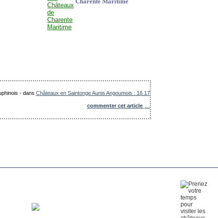
Charente Maritime
uphinois
-
dans
Châteaux en Saintonge Aunis Angoumois : 16 17
commenter cet article
…