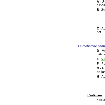
A
- Un
assail
B
-Un 
C
- Au
nef.
La recherche cont
D
- 
bâtime
E
-
Sur
F
- Pa
G
- A
de l'a
H
- Au
L'intérieur
:
* Hél