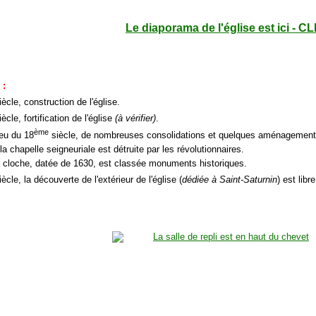
Le diaporama de l'église est ici - CL
e
:
ècle, construction de l'église.
ècle, fortification de l'église
(à vérifier)
.
ème
ieu du 18
siècle, de nombreuses consolidations et quelques aménagements
la chapelle seigneuriale est détruite par les révolutionnaires.
a cloche, datée de 1630, est classée monuments historiques.
ècle, la découverte de l'extérieur de l'église (
dédiée à Saint-Saturnin
) est libr