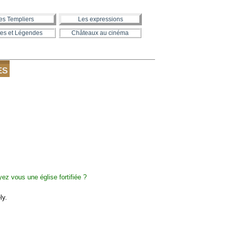
es Templiers
Les expressions
es et Légendes
Châteaux au cinéma
ES
ly.