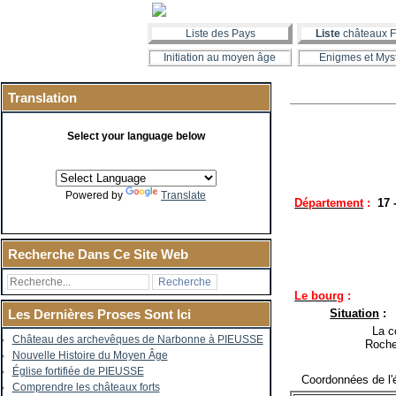
Liste des Pays
Liste
châteaux F
Initiation au moyen âge
Enigmes et Mys
Translation
Select your language below
Powered by
Translate
Département
:
17
Recherche Dans Ce Site Web
Le bourg
:
Situation
:
Les Dernières Proses Sont Ici
La co
Château des archevêques de Narbonne à PIEUSSE
Roche
Nouvelle Histoire du Moyen Âge
Église fortifiée de PIEUSSE
Coordonnées de l'é
Comprendre les châteaux forts