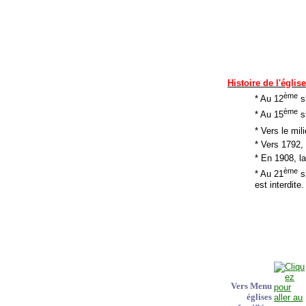
Histoire de l'églis
ème
* Au 12
si
ème
* Au 15
si
* Vers le mil
* Vers 1792, 
* En 1908, l
ème
* Au 21
si
est interdite.
Vers Menu
églises