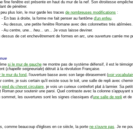
e fine fenêtre est présente en haut du mur de la nef. Son étroitesse empêche
lant de pénétrer.
peu plus loin, le mur garde les traces
de nombreuses modifications
:
- En bas à droite, la forme me fait penser au fantôme
d'un enfeu
.
- Au dessus, une petite fenêtre Romane avec des colonnettes très abîmées.
- Au centre, une...
heu
... un... Je vous laisse deviner.
 dessus de cet enchevêtrement de formes en arc, une ouverture carrée me prou
inue
Même
si le mur de gauche
ne montre pas de système défensif, il est le témoig
nt (
chapelle seigneuriale
) détruit à la révolution Française.
 le mur du fond
, l'ouverture basse avec son large ébrasement (
voir vocabulai
r contre, je suis certain qu'il existe sous le toit, une salle de repli avec chem
u
pied du chevet circulaire
, je vois un curieux contrefort plat à larmier. Sa pet
rt Roman pour soutenir une paroi. Quel contraste avec la colonne s'appuyant s
 sommet, les ouvertures sont les signes classiques d'
une salle de repli
et de
as, comme beaucoup d'églises en ce siècle, la porte
ne s'ouvre pas
. Je ne po