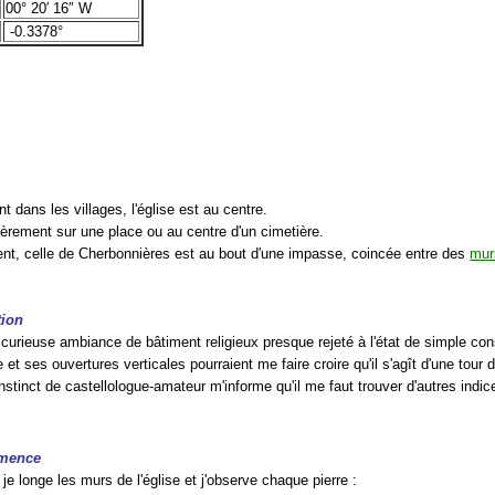
00° 20′ 16″ W
-0.3378°
t dans les villages, l'église est au centre.
fièrement sur une place ou au centre d'un cimetière.
nt, celle de Cherbonnières est au bout d'une impasse, coincée entre des
mur
tion
curieuse ambiance de bâtiment religieux presque rejeté à l'état de simple con
 et ses ouvertures verticales pourraient me faire croire qu'il s'agît d'une tour 
stinct de castellologue-amateur m'informe qu'il me faut trouver d'autres indice
mmence
je longe les murs de l'église et j'observe chaque pierre :