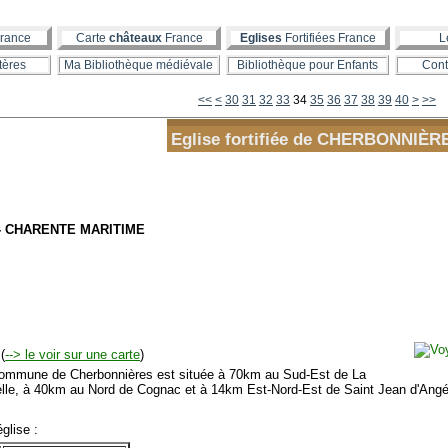
rance
Carte
châteaux
France
Eglises
Fortifiées France
L
tères
Ma Bibliothèque médiévale
Bibliothèque pour Enfants
Cont
10
20
50
60
70
80
90
<<
<
30
31
32
33
34
35
36
37
38
39
40
>
>>
Eglise fortifiée de CHERBONNIÈR
 - CHARENTE MARITIME
(
--> le voir sur une carte
)
mmune de Cherbonnières est située à 70km au Sud-Est de La
lle, à 40km au Nord de Cognac et à 14km Est-Nord-Est de Saint Jean d'Angé
glise :