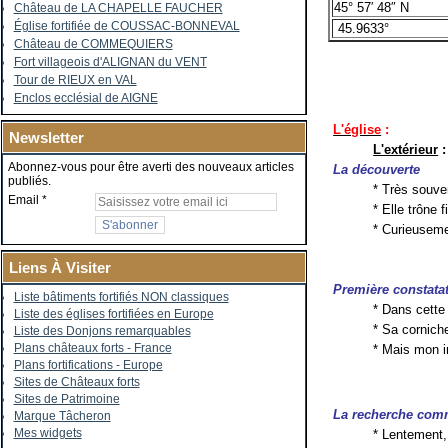
45° 57′ 48″ N
Château de LA CHAPELLE FAUCHER
Église fortifiée de COUSSAC-BONNEVAL
45.9633°
Château de COMMEQUIERS
Fort villageois d'ALIGNAN du VENT
Tour de RIEUX en VAL
Enclos ecclésial de AIGNE
L'église
:
Newsletter
L'extérieur
:
Abonnez-vous pour être averti des nouveaux articles
La découverte
publiés.
* Très souven
Email
* Elle trône 
* Curieuseme
Liens À Visiter
Première constata
Liste bâtiments fortifiés NON classiques
* Dans cette 
Liste des églises fortifiées en Europe
* Sa corniche
Liste des Donjons remarquables
Plans châteaux forts - France
* Mais mon in
Plans fortifications - Europe
Sites de Châteaux forts
Sites de Patrimoine
La recherche co
Marque Tâcheron
Mes widgets
* Lentement, 