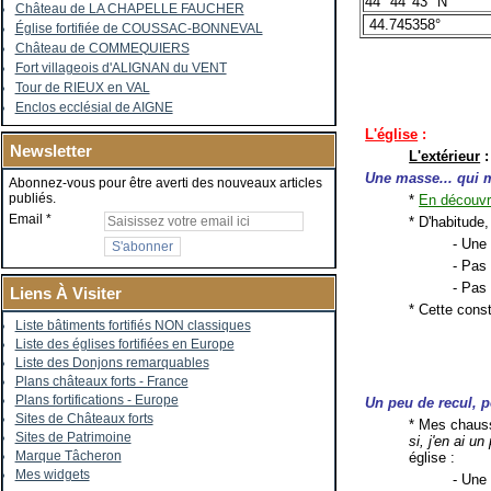
44° 44' 43" N
Château de LA CHAPELLE FAUCHER
44.745358°
Église fortifiée de COUSSAC-BONNEVAL
Château de COMMEQUIERS
Fort villageois d'ALIGNAN du VENT
Tour de RIEUX en VAL
Enclos ecclésial de AIGNE
L'église
:
Newsletter
L'extérieur
:
Une masse... qui
Abonnez-vous pour être averti des nouveaux articles
publiés.
*
En découvra
Email
* D'habitude,
- Une 
- Pas 
- Pas 
Liens À Visiter
* Cette const
Liste bâtiments fortifiés NON classiques
Liste des églises fortifiées en Europe
Liste des Donjons remarquables
Plans châteaux forts - France
Plans fortifications - Europe
Un peu de recul, 
Sites de Châteaux forts
* Mes chauss
Sites de Patrimoine
si, j'en ai un
Marque Tâcheron
église :
Mes widgets
- Une 