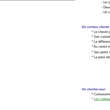
- Un l
- Deu
- Un 
Un curieux chevet
* Le chevet 
* Ses contref
* La différen
* Au centre 
* Ses petits
* La paroi l
Un clocher-mur
* Curieuseme
*
Les corbea