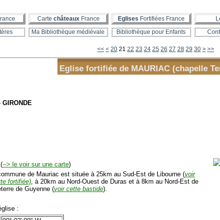
rance
Carte
châteaux
France
Eglises
Fortifiées France
L
tères
Ma Bibliothèque médiévale
Bibliothèque pour Enfants
Cont
10
40
50
60
70
80
90
100
<<
<
20
21
22
23
24
25
26
27
28
29
30
>
>>
Eglise fortifiée de MAURIAC (chapelle Te
- GIRONDE
(
--> le voir sur une carte
)
mmune de Mauriac est située à 25km au Sud-Est de Libourne (
voir
te fortifiée)
, à 20km au Nord-Ouest de Duras et à 8km au Nord-Est de
terre de Guyenne (
voir cette bastide
).
glise :