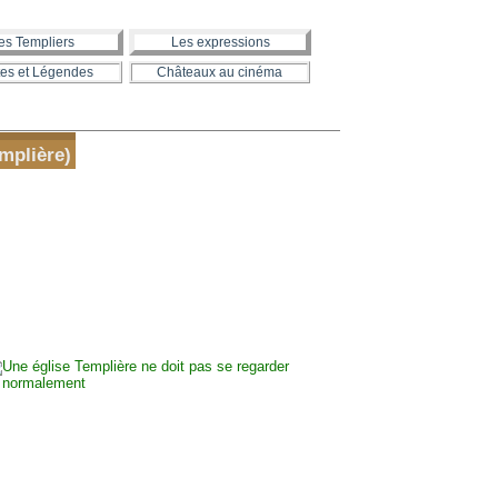
es Templiers
Les expressions
es et Légendes
Châteaux au cinéma
mplière)