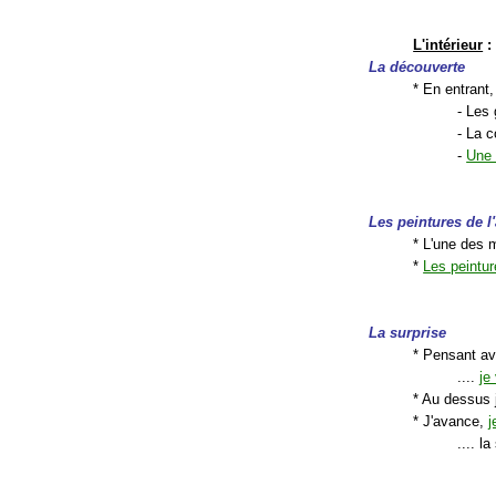
L'intérieur
:
La découverte
* En entrant,
- Les
- La c
-
Une 
Les peintures de l
* L'une des 
*
Les peintu
La surprise
* Pensant avo
....
je
* Au dessus 
* J'avance,
j
.... l