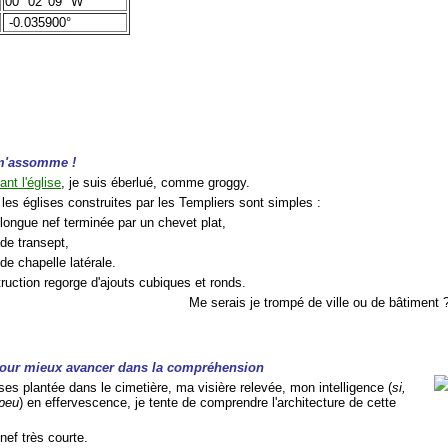
00° 02' 09" W
-0.035900°
 m'assomme !
nt l'église
, je suis éberlué, comme groggy.
 les églises construites par les Templiers sont simples :
longue nef terminée par un chevet plat,
de transept,
de chapelle latérale.
ruction regorge d'ajouts cubiques et ronds.
Me serais je trompé de ville ou de bâtiment 
pour mieux avancer dans la compréhension
es plantée dans le cimetière, ma visière relevée, mon intelligence (
si,
 peu
) en effervescence, je tente de comprendre l'architecture de cette
nef très courte.