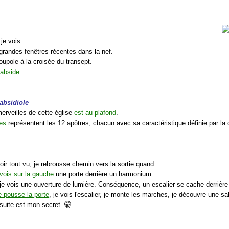
 je vois :
 grandes fenêtres récentes dans la nef.
oupole à la croisée du transept.
abside
.
'absidiole
merveilles de cette église
est au plafond
.
res
représentent les 12 apôtres, chacun avec sa caractéristique définie par la
ir tout vu, je rebrousse chemin vers la sortie quand....
 vois sur la gauche
une porte derrière un harmonium.
je vois une ouverture de lumière. Conséquence, un escalier se cache derrière
e pousse la porte
, je vois l'escalier, je monte les marches, je découvre une sall
a suite est mon secret. 🤫