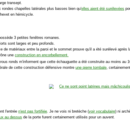
arge transept.
x rondes chapelles latérales plus basses bien qu'
elles aient été surélevées
pou
chevet en hémicycle.
possède 3 petites fenêtres romanes.
orts sont larges et peu profonds.
ce de matériaux entre la paroi et le sommet prouve qu'il a été surélevé après la
trône une
construction en encorbellement.
 trous ronds m'informent que cette échauguette a été construite au moins au 1
atérale de cette construction défensive montre
une pierre tombale
, certainement
nt l'entrée
n'est pas fortifiée
. Je ne vois ni bretèche (
voir vocabulaire
) ni archè
ux au dessus
de la porte furent certainement utilisés pour un auvent.