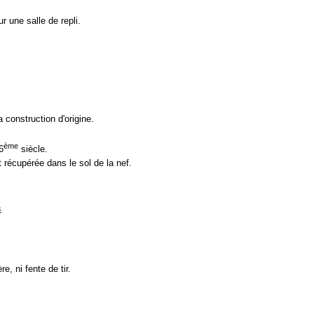
r une salle de repli.
 construction d'origine.
ème
6
siècle.
 récupérée dans le sol de la nef.
re, ni fente de tir.