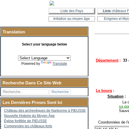
Liste des Pays
Liste
châteaux F
Initiation au moyen âge
Enigmes et Mys
Translation
Select your language below
Département
:
33 
Powered by
Translate
Recherche Dans Ce Site Web
Le bourg
:
Situation
:
La co
Les Dernières Proses Sont Ici
sa por
Sauve
Château des archevêques de Narbonne à PIEUSSE
Nouvelle Histoire du Moyen Âge
Église fortifiée de PIEUSSE
Coordonnées de l'é
Comprendre les châteaux forts