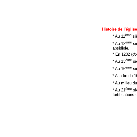
Histoire de l'églis
ème
* Au 11
siè
ème
* Au 12
si
absidiole.
* En 1282 (
do
ème
* Au 13
si
ème
* Au 16
si
* A la fin du 1
* Au milieu d
ème
* Au 21
siè
fortifications 