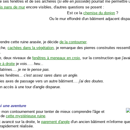
de ses fenêtres et de ses archères (
si elle en possède
) pourrait me permettre 
ais pans de mur
encore visibles, d'autres questions se posent :
Est ce la
chemise du donjon
?
Ou le mur effondré d'un bâtiment adjacent dispa
endre cette ruine arasée, je décide
de la contourner
.
uche,
cachées dans la végétation
, je remarque des pierres construites ressem
s
.
ite, deux niveaux de
fenêtres à meneaux en croix
, sur la construction que j'av
e à droite
je vois.....
heu...
latrines....
je ne le pense pas.
des fenêtres...
c'est assez rares dans un angle.
des axes de passage vers un autre bâtiment....
j'ai des doutes.
un accès à une tour d'angle disparue.
si une aventure
e mon contournement pour tenter de mieux comprendre l'âge et
e de
cette mystérieuse ruine
.
 avancé sur la droite, le
parement d'angle
d'un ancien bâtiment m'informe que l
 rapidement réalisée.