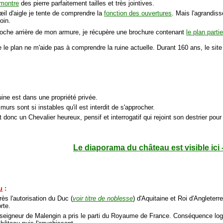
 montre
des pierre parfaitement tailles et très jointives.
il d'aigle je tente de comprendre la
fonction des ouvertures
. Mais l'agrandiss
oin.
poche arrière de mon armure, je récupère une brochure contenant
le plan partie
 le plan ne m'aide pas à comprendre la ruine actuelle. Durant 160 ans, le site
uine est dans une propriété privée.
murs sont si instables qu'il est interdit de s'approcher.
t donc un Chevalier heureux, pensif et interrogatif qui rejoint son destrier po
Le diaporama du château est visible ici 
u
:
ès l'autorisation du Duc (
voir titre de noblesse
) d'Aquitaine et Roi d'Angleterr
rte.
 seigneur de Malengin a pris le parti du Royaume de France. Conséquence logiq