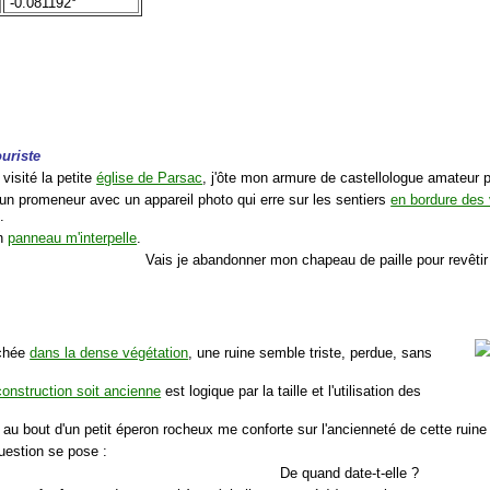
-0.081192°
uriste
 visité la petite
église de Parsac
, j'ôte mon armure de castellologue amateur 
 un promeneur avec un appareil photo qui erre sur les sentiers
en bordure des
.
un
panneau m'interpelle
.
Vais je abandonner mon chapeau de paille pour revêtir 
achée
dans la dense végétation
, une ruine semble triste, perdue, sans
construction soit ancienne
est logique par la taille et l'utilisation des
 au bout d'un petit éperon rocheux me conforte sur l'ancienneté de cette ruine
uestion se pose :
De quand date-t-elle ?