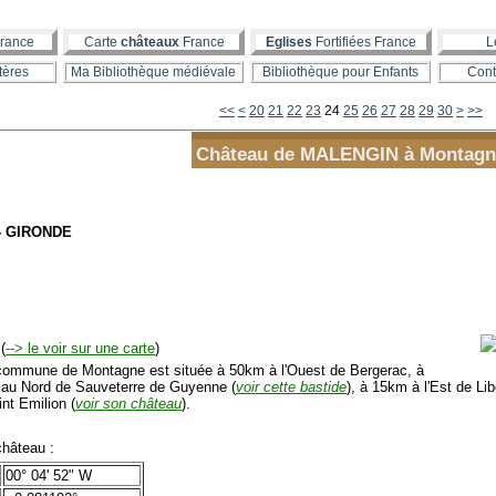
rance
Carte
châteaux
France
Eglises
Fortifiées France
L
tères
Ma Bibliothèque médiévale
Bibliothèque pour Enfants
Cont
10
40
50
60
70
80
90
100
<<
<
20
21
22
23
24
25
26
27
28
29
30
>
>>
Château de MALENGIN à Montagn
- GIRONDE
(
--> le voir sur une carte
)
mmune de Montagne est située à 50km à l'Ouest de Bergerac, à
au Nord de Sauveterre de Guyenne (
voir cette bastide
), à 15km à l'Est de Lib
nt Emilion (
voir son château
).
hâteau :
00° 04' 52" W