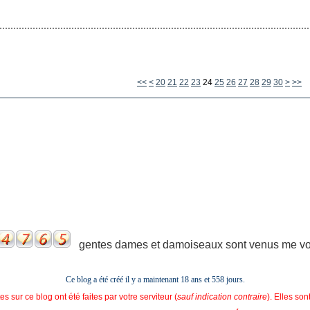
10
40
50
60
70
80
90
100
<<
<
20
21
22
23
24
25
26
27
28
29
30
>
>>
gentes dames et damoiseaux sont venus me voir
Ce blog a été créé il y a maintenant 18 ans et
558 jours.
s sur ce blog ont été faites par votre serviteur (
sauf indication contraire
). Elles so