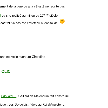
ement de la baie du à la vétusté ne facilite pas
ème
l
du site réalisé au milieu du 19
siècle.
 castral n'a pas été entretenu ni consolidé.
ur une nouvelle aventure Girondine.
- CLIC
e
Edouard III
, Gaillard de Maleng
u
in fait construire
ue : Les Bordelais, fidèle au Roi d'Angleterre,