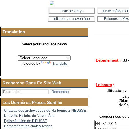
Liste des Pays
Liste
châteaux F
Initiation au moyen âge
Enigmes et Mys
Translation
Select your language below
Département
:
33 
Powered by
Translate
Recherche Dans Ce Site Web
Le bourg
:
Situation
:
La co
25km 
Les Dernières Proses Sont Ici
de Sai
Château des archevêques de Narbonne à PIEUSSE
Nouvelle Histoire du Moyen Âge
Coordonnées du c
Église fortifiée de PIEUSSE
44° 54' 28" N
Comprendre les châteaux forts