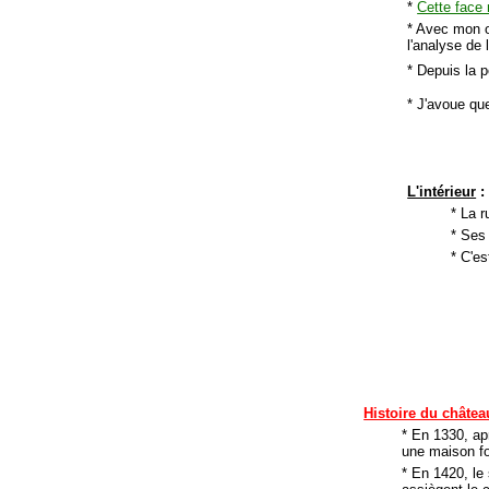
*
Cette face
* Avec mon œ
l'analyse de l
* Depuis la 
* J'avoue que
L'intérieur
:
* La r
* Ses 
* C'es
Histoire du châtea
* En 1330, apr
une maison fo
* En 1420, le