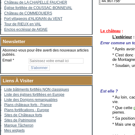
44.907758°
Château de LA CHAPELLE FAUCHER
Église fortifiée de COUSSAC-BONNEVAL
Château de COMMEQUIERS
Fort villageois d'ALIGNAN du VENT
Tour de RIEUX en VAL
Enclos ecclésial de AIGNE
Le château
:
L'extérieur
:
Newsletter
Errer comme un to
* Après avoir
Abonnez-vous pour être averti des nouveaux articles
publiés.
* C'est donc
de Montagne
Email
* Soudain, 
Liens À Visiter
Liste bâtiments fortifiés NON classiques
Est elle ?
Liste des églises fortifiées en Europe
* Au loin, c
Liste des Donjons remarquables
vie.
Plans châteaux forts - France
* Que cette
Plans fortifications - Europe
pierres.
Sites de Châteaux forts
* Sa position
Sites de Patrimoine
* Mais une q
Marque Tâcheron
Mes widgets