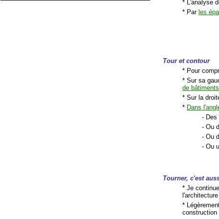
* L'analyse 
* Par
les ép
Tour et contour
* Pour compr
* Sur sa ga
de bâtiment
* Sur la dro
*
Dans l'angl
- Des 
- Ou 
- Ou 
- Ou 
Tourner, c'est aus
* Je continu
l'architectur
* Légèrement
construction