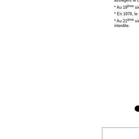
assiègent le 
ème
* Au 19
siè
* En 1978, le
ème
* Au 21
siè
interdite.