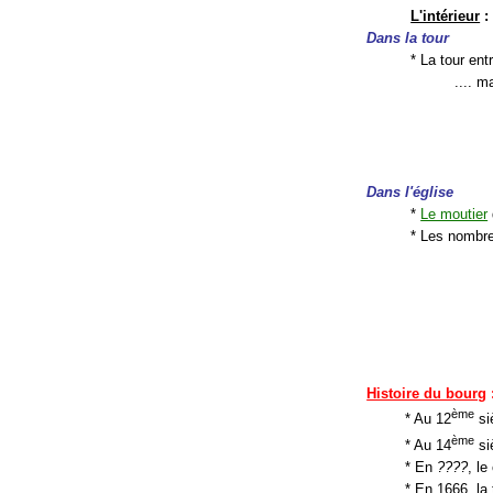
L'intérieur
:
Dans la tour
* La tour ent
.... m
Dans l'église
*
Le moutier
* Les nombre
Histoire du bourg
ème
* Au 12
siè
ème
* Au 14
si
* En
????
, le
* En 1666, la