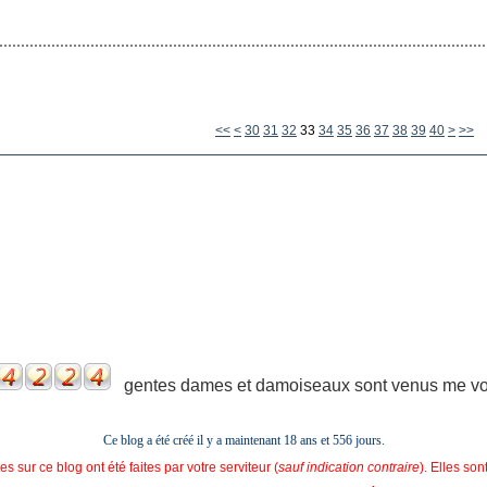
10
20
50
60
70
80
<<
<
30
31
32
33
34
35
36
37
38
39
40
>
>>
gentes dames et damoiseaux sont venus me voir
Ce blog a été créé il y a maintenant 18 ans et
556 jours.
s sur ce blog ont été faites par votre serviteur (
sauf indication contraire
). Elles so