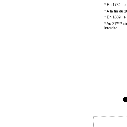
* En 1784, le
* A la fin du 1
* En 1839, le 
ème
* Au 21
siè
interdite.