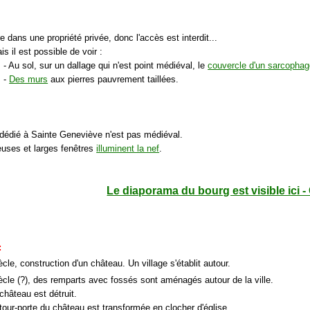
re dans une propriété privée, donc l'accès est interdit...
ais il est possible de voir :
- Au sol, sur un dallage qui n'est point médiéval, le
couvercle d'un sarcophag
-
Des murs
aux pierres pauvrement taillées.
dédié à Sainte Geneviève n'est pas médiéval.
uses et larges fenêtres
illuminent la nef
.
Le diaporama du bourg est visible ici -
:
cle, construction d'un château. Un village s'établit autour.
ècle (?), des remparts avec fossés sont aménagés autour de la ville.
 château est détruit.
 tour-porte du château est transformée en clocher d'église.