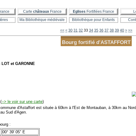
rance
Carte
châteaux
France
Eglises
Fortifiées France
L
tères
Ma Bibliothèque médiévale
Bibliothèque pour Enfants
Cont
10
20
50
60
70
80
<<
<
30
31
32
33
34
35
36
37
38
39
40
>
>>
Bourg fortifié d'ASTAFFORT
- LOT et GARONNE
(
--> le voir sur une carte
)
mmune d'Astaffort est située à 60km à l'Est de Montauban, à 30km au Nord-
au Sud d'Agen.
ourg :
00° 39' 05" E