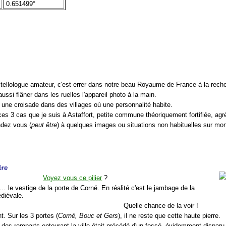
0.651499°
stellologue amateur, c'est errer dans notre beau Royaume de France à la reche
aussi flâner dans les ruelles l'appareil photo à la main.
t une croisade dans des villages où une personnalité habite.
ces 3 cas que je suis à Astaffort, petite commune théoriquement fortifiée, agr
ndez vous (
peut être
) à quelques images ou situations non habituelles sur mon
ère
Voyez vous ce pilier
?
...
le vestige de la porte de Corné. En réalité c'est le jambage de la
édiévale.
Quelle chance de la voir !
nt. Sur les 3 portes (
Corné, Bouc et Gers
), il ne reste que cette haute pierre.
 des remparts entourant la ville était précédé d'un fossé, évidemment disparu