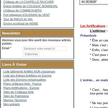
44.063609°
Château de LA CHAPELLE FAUCHER
Église fortifiée de COUSSAC-BONNEVAL
Château de COMMEQUIERS
Fort villageois d'ALIGNAN du VENT
Tour de RIEUX en VAL
Enclos ecclésial de AIGNE
Les fortifications
:
L'extérieur
:
Newsletter
Préambule
* Être un ca
Abonnez-vous pour être averti des nouveaux articles
publiés.
* Mais c'est 
Email
* Enfin, c'es
* C'est pour 
* Donc, atte
Liens À Visiter
Liste bâtiments fortifiés NON classiques
Liste des églises fortifiées en Europe
Liste des Donjons remarquables
L'entrée... en mati
Plans châteaux forts - France
Plans fortifications - Europe
* C'est...
heu
Sites de Châteaux forts
tour-porte m
Sites de Patrimoine
Marque Tâcheron
* Ne riez poi
Mes widgets
* L'ensemble