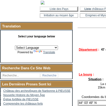
Liste des Pays
Liste
châteaux F
Initiation au moyen âge
Enigmes et Mys
Translation
Select your language below
Département
:
47 
Powered by
Translate
Recherche Dans Ce Site Web
Le bourg
:
Situation
:
La co
Les Dernières Proses Sont Ici
15km 
Château des archevêques de Narbonne à PIEUSSE
Nouvelle Histoire du Moyen Âge
Coordonnées du b
Église fortifiée de PIEUSSE
44° 03' 49" N
Comprendre les châteaux forts