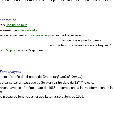
e et fermée
 vois
une haute tour
.
essement je
vole vers elle
.
 est curieusement
accrochée à l'église
Sainte Geneviève.
Était ce une église fortifiée ?
ou une tour du château accolé à l'église ?
je m'approche
pour l'espionner.
l'ont analysée
 serait l'entrée du château de Craste (
aujourd'hui disparu
).
ème
aversante par un passage voûté plein cintre date du 12
siècle.
niveau avec les fenêtres date de 1666. Il correspond à la transformation de la
er.
e niveau de fenêtres ainsi que la terrasse datent de 1839.