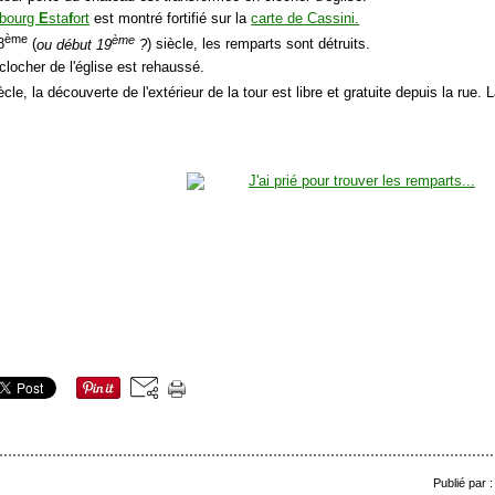
bourg
E
sta
f
ort
est montré fortifié sur la
carte de Cassini.
ème
ème
8
(
ou début 19
?
) siècle, les remparts sont détruits.
clocher de l'église est rehaussé.
cle, la découverte de l'extérieur de la tour est libre et gratuite depuis la rue. La
Publié par 