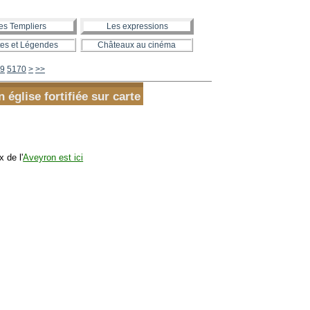
es Templiers
Les expressions
es et Légendes
Châteaux au cinéma
5180
5190
5200
5300
5400
5500
5600
9
5170
>
>>
église fortifiée sur carte
 de l'
Aveyron est ici