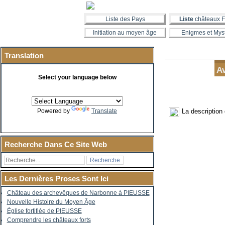
Liste des Pays
Liste
châteaux F
Initiation au moyen âge
Enigmes et Mys
Translation
Av
Select your language below
La description 
Powered by
Translate
Recherche Dans Ce Site Web
Les Dernières Proses Sont Ici
Château des archevêques de Narbonne à PIEUSSE
Nouvelle Histoire du Moyen Âge
Église fortifiée de PIEUSSE
Comprendre les châteaux forts