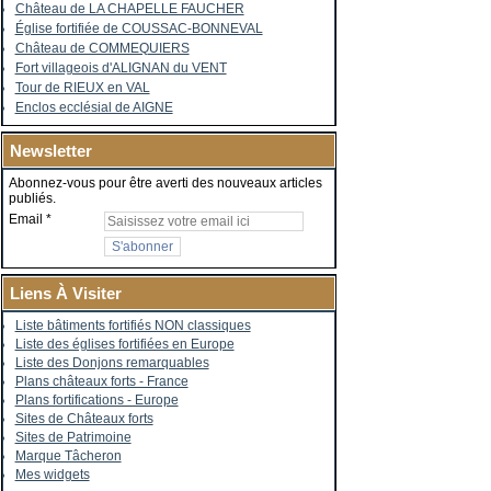
Château de LA CHAPELLE FAUCHER
Église fortifiée de COUSSAC-BONNEVAL
Château de COMMEQUIERS
Fort villageois d'ALIGNAN du VENT
Tour de RIEUX en VAL
Enclos ecclésial de AIGNE
Newsletter
Abonnez-vous pour être averti des nouveaux articles
publiés.
Email
Liens À Visiter
Liste bâtiments fortifiés NON classiques
Liste des églises fortifiées en Europe
Liste des Donjons remarquables
Plans châteaux forts - France
Plans fortifications - Europe
Sites de Châteaux forts
Sites de Patrimoine
Marque Tâcheron
Mes widgets