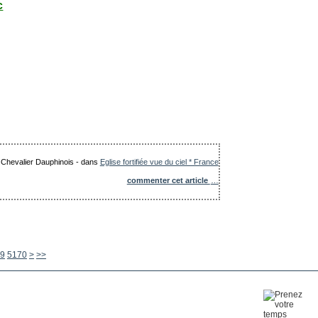
c
e Chevalier Dauphinois
-
dans
Eglise fortifiée vue du ciel * France
commenter cet article
…
5180
5190
5200
5300
5400
5500
5600
9
5170
>
>>