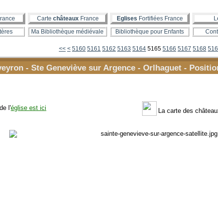
rance
Carte
châteaux
France
Eglises
Fortifiées France
L
tères
Ma Bibliothèque médiévale
Bibliothèque pour Enfants
Cont
5100
5110
5120
5130
5140
5150
<<
<
5160
5161
5162
5163
5164
5165
5166
5167
5168
516
eyron - Ste Geneviève sur Argence - Orlhaguet - Position 
de l'
église est ici
La carte des châteaux