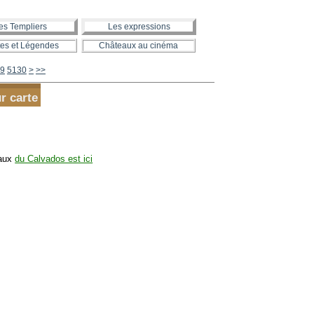
es Templiers
Les expressions
es et Légendes
Châteaux au cinéma
5140
5150
5160
5170
5180
5190
5200
5300
5400
5500
5600
9
5130
>
>>
r carte
eaux
du Calvados est ici