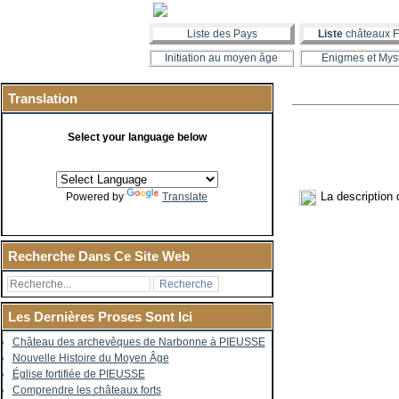
Liste des Pays
Liste
châteaux F
Initiation au moyen âge
Enigmes et Mys
Translation
Select your language below
La description 
Powered by
Translate
Recherche Dans Ce Site Web
Les Dernières Proses Sont Ici
Château des archevêques de Narbonne à PIEUSSE
Nouvelle Histoire du Moyen Âge
Église fortifiée de PIEUSSE
Comprendre les châteaux forts