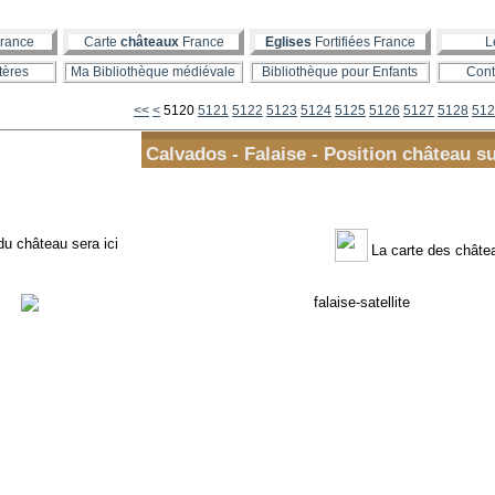
rance
Carte
châteaux
France
Eglises
Fortifiées France
L
tères
Ma Bibliothèque médiévale
Bibliothèque pour Enfants
Cont
5100
5110
<<
<
5120
5121
5122
5123
5124
5125
5126
5127
5128
512
Calvados - Falaise - Position château su
du château sera ici
La carte des chât