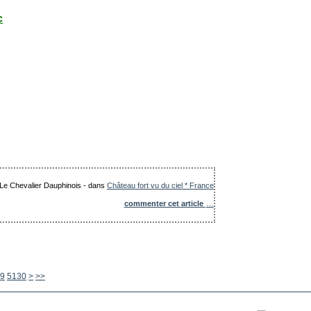
c
: Le Chevalier Dauphinois
-
dans
Château fort vu du ciel * France
commenter cet article
…
5140
5150
5160
5170
5180
5190
5200
5300
5400
5500
5600
9
5130
>
>>