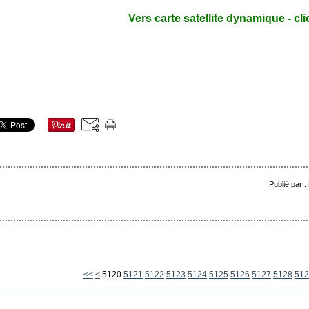
Vers carte satellite dynamique - cli
Publié par 
5100
5110
<<
<
5120
5121
5122
5123
5124
5125
5126
5127
5128
512