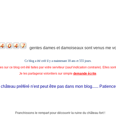
gentes dames et damoiseaux sont venus me voir
Ce blog a été créé il y a maintenant 18 ans et
555 jours.
s sur ce blog ont été faites par votre serviteur (
sauf indication contraire
). Elles so
Je les partagerai volontiers sur simple
demande écrite
.
hâteau préféré n'est peut être pas dans mon blog...... Patience, il e