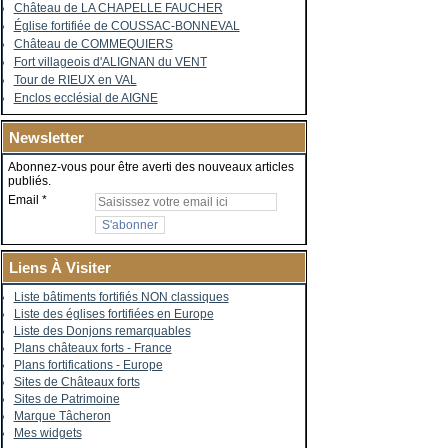
Château de LA CHAPELLE FAUCHER
Église fortifiée de COUSSAC-BONNEVAL
Château de COMMEQUIERS
Fort villageois d'ALIGNAN du VENT
Tour de RIEUX en VAL
Enclos ecclésial de AIGNE
Newsletter
Abonnez-vous pour être averti des nouveaux articles
publiés.
Email
Liens À Visiter
Liste bâtiments fortifiés NON classiques
Liste des églises fortifiées en Europe
Liste des Donjons remarquables
Plans châteaux forts - France
Plans fortifications - Europe
Sites de Châteaux forts
Sites de Patrimoine
Marque Tâcheron
Mes widgets