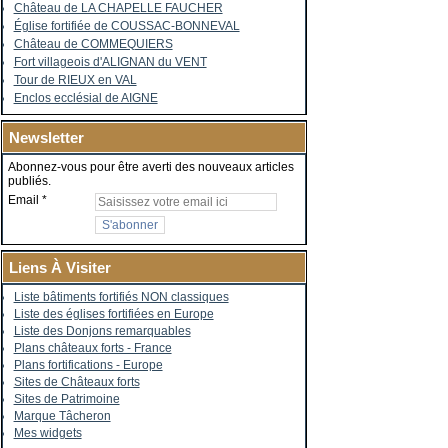
Château de LA CHAPELLE FAUCHER
Église fortifiée de COUSSAC-BONNEVAL
Château de COMMEQUIERS
Fort villageois d'ALIGNAN du VENT
Tour de RIEUX en VAL
Enclos ecclésial de AIGNE
Newsletter
Abonnez-vous pour être averti des nouveaux articles
publiés.
Email
Liens À Visiter
Liste bâtiments fortifiés NON classiques
Liste des églises fortifiées en Europe
Liste des Donjons remarquables
Plans châteaux forts - France
Plans fortifications - Europe
Sites de Châteaux forts
Sites de Patrimoine
Marque Tâcheron
Mes widgets