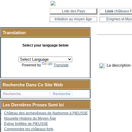
Liste des Pays
Liste
châteaux F
Initiation au moyen âge
Enigmes et Mys
Translation
Select your language below
La description
Powered by
Translate
Recherche Dans Ce Site Web
Les Dernières Proses Sont Ici
Château des archevêques de Narbonne à PIEUSSE
Nouvelle Histoire du Moyen Âge
Église fortifiée de PIEUSSE
Comprendre les châteaux forts