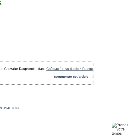
c
: Le Chevalier Dauphinois
-
dans
Château fort vu du ciel * France
commenter cet article
…
3950
3960
3970
3980
3990
4000
4100
4200
4300
4400
4500
4600
4700
4800
4900
5000
5100
5200
5300
5400
5500
5600
9
3940
>
>>