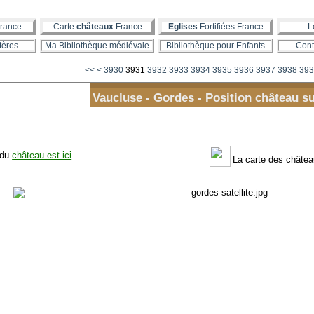
rance
Carte
châteaux
France
Eglises
Fortifiées France
L
tères
Ma Bibliothèque médiévale
Bibliothèque pour Enfants
Cont
3900
3910
3920
<<
<
3930
3931
3932
3933
3934
3935
3936
3937
3938
393
Vaucluse - Gordes - Position château su
 du
château est ici
La carte des châte