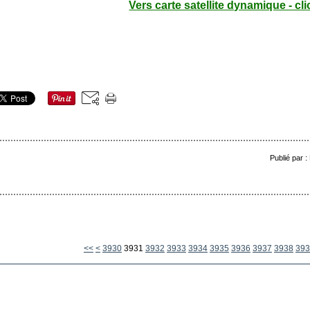
Vers carte satellite dynamique - cli
Publié par 
3900
3910
3920
<<
<
3930
3931
3932
3933
3934
3935
3936
3937
3938
393