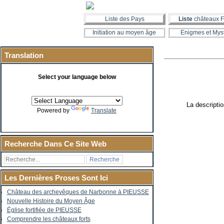
Liste des Pays
Liste
châteaux F
Initiation au moyen âge
Enigmes et Mys
Translation
Select your language below
La descriptio
Powered by
Translate
Recherche Dans Ce Site Web
Les Dernières Proses Sont Ici
Château des archevêques de Narbonne à PIEUSSE
Nouvelle Histoire du Moyen Âge
Église fortifiée de PIEUSSE
Comprendre les châteaux forts