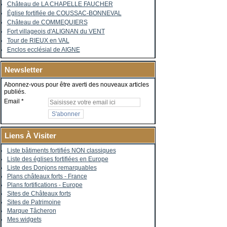
Château de LA CHAPELLE FAUCHER
Église fortifiée de COUSSAC-BONNEVAL
Château de COMMEQUIERS
Fort villageois d'ALIGNAN du VENT
Tour de RIEUX en VAL
Enclos ecclésial de AIGNE
Newsletter
Abonnez-vous pour être averti des nouveaux articles
publiés.
Email
Liens À Visiter
Liste bâtiments fortifiés NON classiques
Liste des églises fortifiées en Europe
Liste des Donjons remarquables
Plans châteaux forts - France
Plans fortifications - Europe
Sites de Châteaux forts
Sites de Patrimoine
Marque Tâcheron
Mes widgets