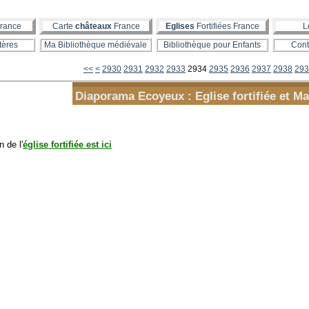
rance
Carte
châteaux
France
Eglises
Fortifiées France
L
tères
Ma Bibliothèque médiévale
Bibliothèque pour Enfants
Cont
2900
2910
2920
<<
<
2930
2931
2932
2933
2934
2935
2936
2937
2938
293
Diaporama Ecoyeux : Eglise fortifiée et Ma
n de l'
église fortifiée est ici