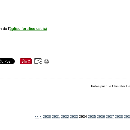
n de l'
église fortifiée est ici
Publié par : Le Chevalier D
2900
2910
2920
<<
<
2930
2931
2932
2933
2934
2935
2936
2937
2938
293