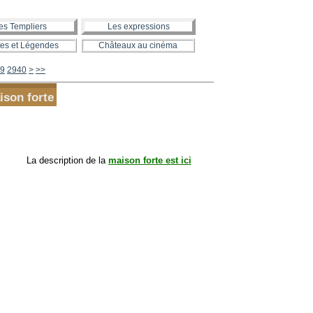
es Templiers
Les expressions
es et Légendes
Châteaux au cinéma
2950
2960
2970
2980
2990
3000
3100
3200
3300
3400
3500
3600
3700
3800
3900
4000
4100
4200
4300
4400
4500
4600
4700
4800
4900
5000
5100
5200
5300
5400
5500
5600
9
2940
>
>>
ison forte
La description de la
maison forte est ici