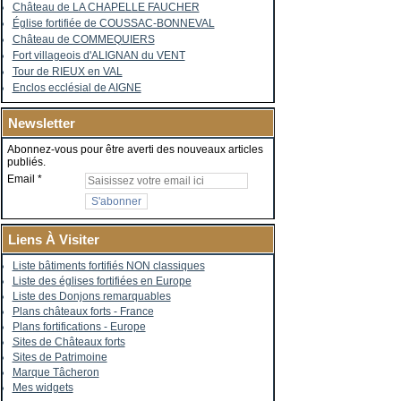
Château de LA CHAPELLE FAUCHER
Église fortifiée de COUSSAC-BONNEVAL
Château de COMMEQUIERS
Fort villageois d'ALIGNAN du VENT
Tour de RIEUX en VAL
Enclos ecclésial de AIGNE
Newsletter
Abonnez-vous pour être averti des nouveaux articles
publiés.
Email
Liens À Visiter
Liste bâtiments fortifiés NON classiques
Liste des églises fortifiées en Europe
Liste des Donjons remarquables
Plans châteaux forts - France
Plans fortifications - Europe
Sites de Châteaux forts
Sites de Patrimoine
Marque Tâcheron
Mes widgets