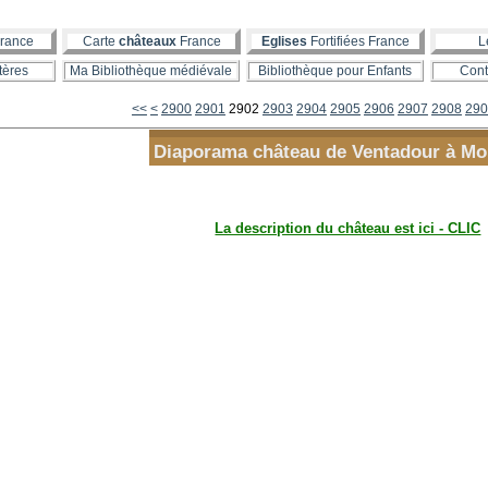
rance
Carte
châteaux
France
Eglises
Fortifiées France
L
tères
Ma Bibliothèque médiévale
Bibliothèque pour Enfants
Cont
<<
<
2900
2901
2902
2903
2904
2905
2906
2907
2908
290
Diaporama château de Ventadour à Mo
La description du château est ici - CLIC