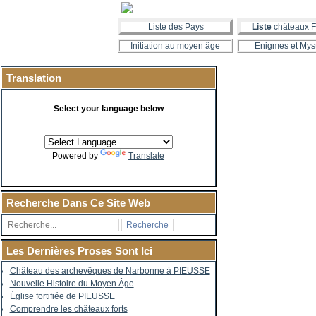
Liste des Pays
Liste
châteaux F
Initiation au moyen âge
Enigmes et Mys
Translation
Select your language below
Powered by
Translate
Recherche Dans Ce Site Web
Les Dernières Proses Sont Ici
Château des archevêques de Narbonne à PIEUSSE
Nouvelle Histoire du Moyen Âge
Église fortifiée de PIEUSSE
Comprendre les châteaux forts