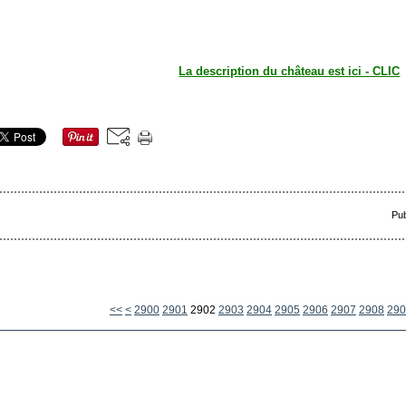
La description du château est ici - CLIC
Pub
<<
<
2900
2901
2902
2903
2904
2905
2906
2907
2908
290