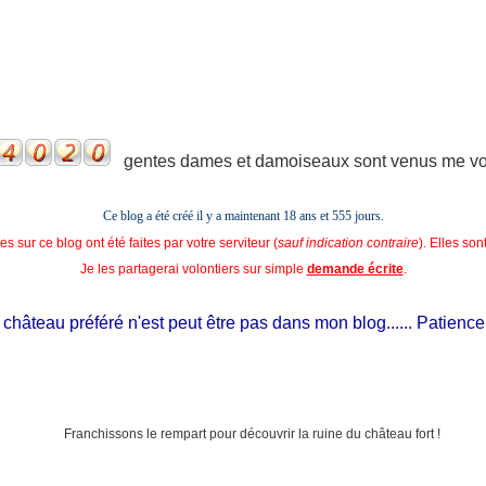
gentes dames et damoiseaux sont venus me voir
Ce blog a été créé il y a maintenant 18 ans et
555 jours.
s sur ce blog ont été faites par votre serviteur (
sauf indication contraire
). Elles so
Je les partagerai volontiers sur simple
demande écrite
.
hâteau préféré n'est peut être pas dans mon blog...... Patience, il e