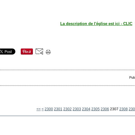
La description de l'église est ici - CLIC
Pub
<<
<
2300
2301
2302
2303
2304
2305
2306
2307
2308
230