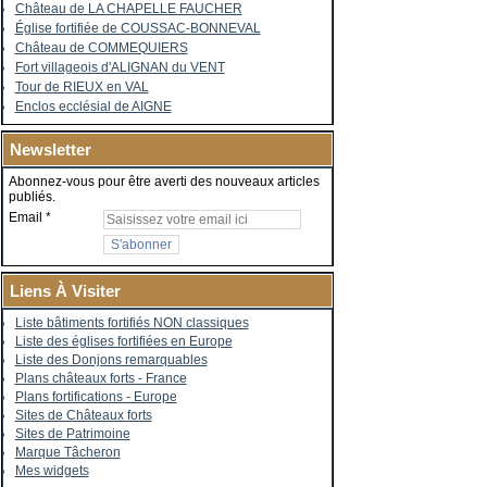
Château de LA CHAPELLE FAUCHER
Église fortifiée de COUSSAC-BONNEVAL
Château de COMMEQUIERS
Fort villageois d'ALIGNAN du VENT
Tour de RIEUX en VAL
Enclos ecclésial de AIGNE
Newsletter
Abonnez-vous pour être averti des nouveaux articles
publiés.
Email
Liens À Visiter
Liste bâtiments fortifiés NON classiques
Liste des églises fortifiées en Europe
Liste des Donjons remarquables
Plans châteaux forts - France
Plans fortifications - Europe
Sites de Châteaux forts
Sites de Patrimoine
Marque Tâcheron
Mes widgets