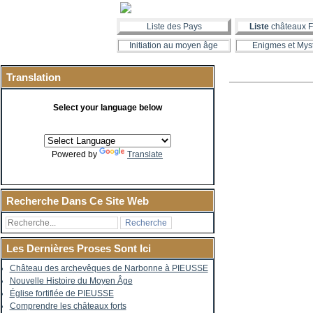
Liste des Pays
Liste
châteaux F
Initiation au moyen âge
Enigmes et Mys
Translation
Select your language below
Powered by
Translate
Recherche Dans Ce Site Web
Les Dernières Proses Sont Ici
Château des archevêques de Narbonne à PIEUSSE
Nouvelle Histoire du Moyen Âge
Église fortifiée de PIEUSSE
Comprendre les châteaux forts