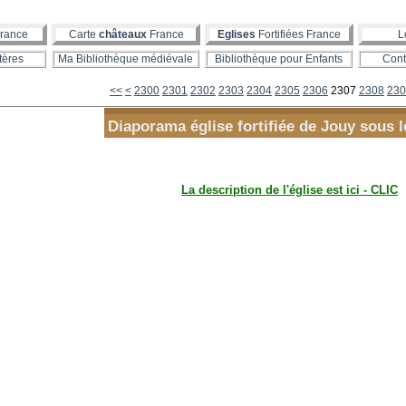
rance
Carte
châteaux
France
Eglises
Fortifiées France
L
tères
Ma Bibliothèque médiévale
Bibliothèque pour Enfants
Cont
<<
<
2300
2301
2302
2303
2304
2305
2306
2307
2308
230
Diaporama église fortifiée de Jouy sous 
La description de l'église est ici - CLIC